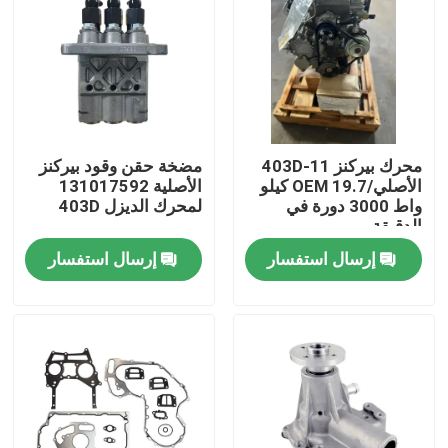
محرك بيركنز 403D-11
مضخة حقن وقود بيركنز
الأصلي/OEM 19.7 كيلو
الأصلية 131017592
واط 3000 دورة في
لمحرك الديزل 403D
الدقيقة
إرسال استفسار
إرسال استفسار
منزل
المنتجات
حول بنا