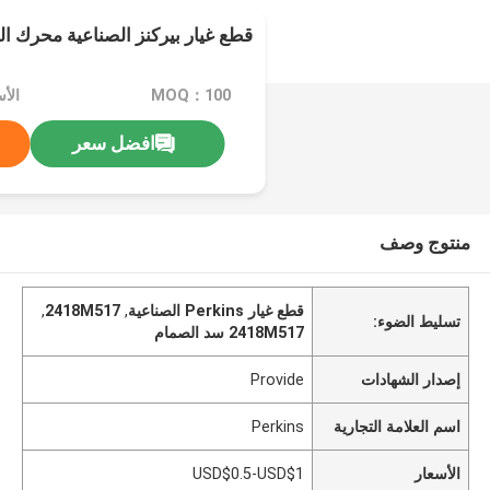
قطع غيار بيركنز الصناعية محرك الديزل 17
MOQ：100
الأسعار
افضل سعر
منتوج وصف
قطع غيار Perkins الصناعية
,
2418M517
,
تسليط الضوء:
2418M517 سد الصمام
إصدار الشهادات
Provide
اسم العلامة التجارية
Perkins
الأسعار
USD$0.5-USD$1