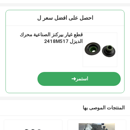
احصل على افضل سعر ل
قطع غيار بيركنز الصناعية محرك
الديزل 2418M517
استمر
المنتجات الموصى بها