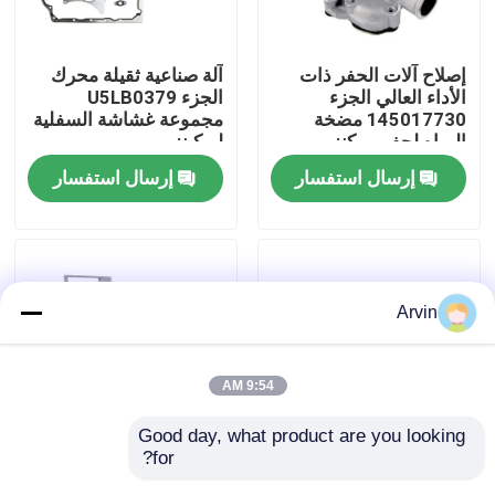
جولة في المعمل
إصلاح آلات الحفر ذات
آلة صناعية ثقيلة محرك
الأداء العالي الجزء
الجزء U5LB0379
145017730 مضخة
مجموعة غشاشة السفلية
ضبط الجودة
المياه لحفر بيركنز
لبركينز
إرسال استفسار
إرسال استفسار
اتصل بنا
أخبار
Arvin
طلب اقتباس
9:54 AM
قطع غيار Liugong
Good day, what product are you looking 
for?
الطاقة التعدين الحفار
تصفية زيت هيدروليكية
قطع غيار الكمون
الصناعي محرك الديزل
من الجودة الأصلية