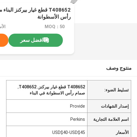
T408652 قطع غيار بيركنز ال
رأس الأسطوانة
MOQ：50
الأسعار
افضل سعر
منتوج وصف
T408652 قطع غيار بيركنز
,
T408652
,
تسليط الضوء:
صمام رأس الاسطوانة في البناء
إصدار الشهادات
Provide
اسم العلامة التجارية
Perkins
الأسعار
USD$40-USD$45