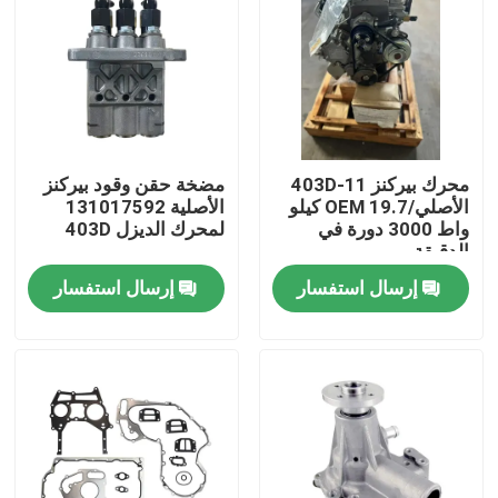
محرك بيركنز 403D-11
مضخة حقن وقود بيركنز
الأصلي/OEM 19.7 كيلو
الأصلية 131017592
واط 3000 دورة في
لمحرك الديزل 403D
الدقيقة
إرسال استفسار
إرسال استفسار
منزل
المنتجات
حول بنا