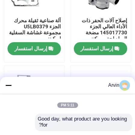
جولة في المعمل
إصلاح آلات الحفر ذات
آلة صناعية ثقيلة محرك
الأداء العالي الجزء
الجزء U5LB0379
145017730 مضخة
مجموعة غشاشة السفلية
ضبط الجودة
المياه لحفر بيركنز
لبركينز
إرسال استفسار
إرسال استفسار
اتصل بنا
أخبار
Arvin
طلب اقتباس
5:11 PM
قطع غيار Liugong
Good day, what product are you looking 
for?
الطاقة التعدين الحفار
تصفية زيت هيدروليكية
قطع غيار الكمون
الصناعي محرك الديزل
من الجودة الأصلية