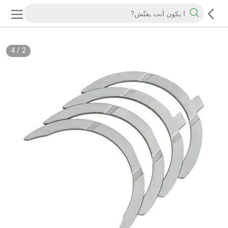
4
/
2