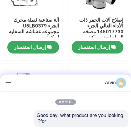
جولة في المعمل
إصلاح آلات الحفر ذات
آلة صناعية ثقيلة محرك
الأداء العالي الجزء
الجزء U5LB0379
145017730 مضخة
مجموعة غشاشة السفلية
ضبط الجودة
المياه لحفر بيركنز
لبركينز
إرسال استفسار
إرسال استفسار
اتصل بنا
أخبار
Arvin
طلب اقتباس
5:18 AM
قطع غيار Liugong
Good day, what product are you looking 
for?
الطاقة التعدين الحفار
تصفية زيت هيدروليكية
قطع غيار الكمون
الصناعي محرك الديزل
من الجودة الأصلية