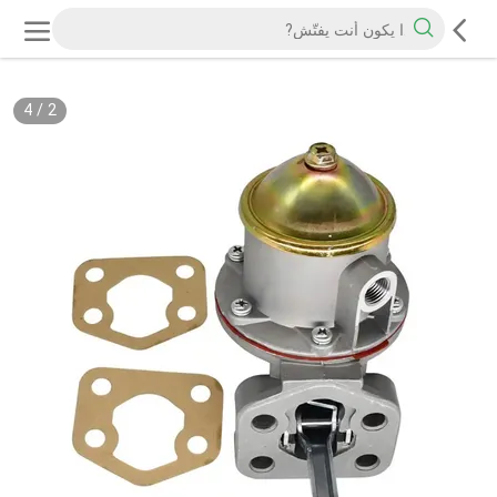
4
/
2