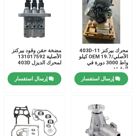
محرك بيركنز 403D-11
مضخة حقن وقود بيركنز
الأصلي/OEM 19.7 كيلو
الأصلية 131017592
واط 3000 دورة في
لمحرك الديزل 403D
الدقيقة
إرسال استفسار
إرسال استفسار
منزل
المنتجات
حول بنا