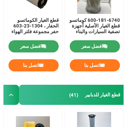
قطع الغيار Sdlg
600-181-6740 كوماتسو
قطع الغيار الكوماتسو
قطع الغيار الأصلية أجهزة
الحفار ، 1304-23-603
تصفية السيارات والبناء
حفر مجموعة فلتر الهواء
قطع غيار كوماتسو
افضل سعر
افضل سعر
قطع الغيار للدبابير
اتصل بنا
اتصل بنا
قطع غيار هيتاشي
مرشحات معدات البناء
قطع الغيار للدبابير
(41)
قطع غيار XCMG
قطع غيار سينوتروك