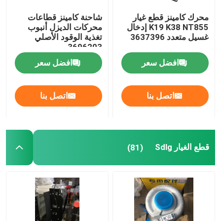
محرك كامينز قطع غيار
شاحنة كامينز قطاعات
K19 K38 NT855 إدخال
محركات الديزل أنبوب
غسيل متعدد 3637396
تغذية الوقود الأصلي
3696203
افضل سعر
افضل سعر
اتصل بنا
اتصل بنا
قطع الغيار Sdlg
(81)
منزل
المنتجات
حول بنا