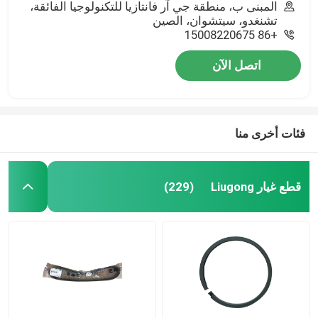
المبنى ب، منطقة جي آر فانتازيا للتكنولوجيا الفائقة،
تشنغدو، سيتشوان، الصين
+86 15008220675
اتصل الآن
فئات أخرى منا
قطع غيار Liugong
(229)