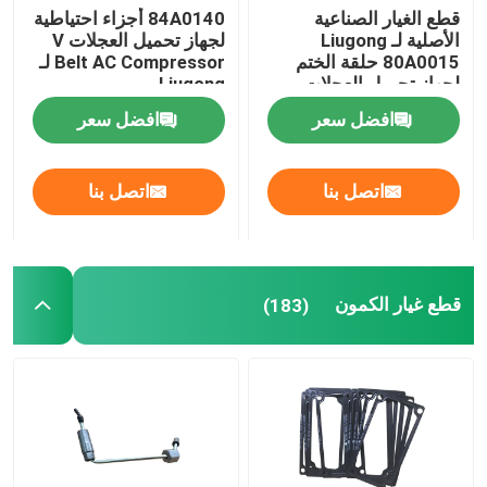
قطع الغيار الصناعية
84A0140 أجزاء احتياطية
الأصلية لـ Liugong
لجهاز تحميل العجلات V
80A0015 حلقة الختم
Belt AC Compressor لـ
لجهاز تحميل العجلات
Liugong
افضل سعر
افضل سعر
اتصل بنا
اتصل بنا
قطع غيار الكمون
(183)