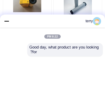
قطع الغيار من Weichai
5909787 كاتربيلر فلتر
مرشح الوقود عالي الأداء ،
terry
وقود فاصل المياه الهندسة
1R1804 قطع غيار محرك
قطع غيار ساني
قطع الغيار
أصلية
8:22 PM
قطع غيار بيركنز
افضل سعر
افضل سعر
Good day, what product are you looking 
for?
قطع غيار هيونداي
اتصل بنا
اتصل بنا
أجزاء من اللوفول
عرض المزيد
قطع الغيار من Shangchai
منزل
حول نا
اتصل بنا
Desktop Site
خريطة الموقع
سياسة الخصوصية
قطع غيار ايسوزو