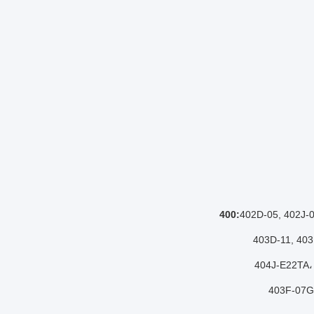
402D-05, 402J-0
403D-11, 403
404J-E22TA،
403F-07G