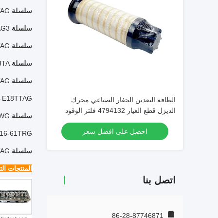
سلسلة 2200:
TAG
سلسلة 2400:
AG3
سلسلة 2500:
TAG
سلسلة 2600:
3TA
سلسلة 2800:
TAG
A-E18TTAG
الطاقة التعدين الحفار الصناعي محرك
الديزل قطع الغيار 4794132 فلتر الوقود
سلسلة 4000:
TWG
لبركينز
احصل على افضل سعر
016-61TRG
سلسلة 5000:
TAG
المنتجات الت
اتصل بنا
86-28-87746871