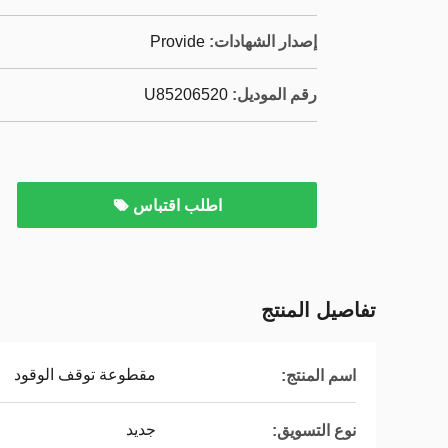
إصدار الشهادات:
Provide
رقم الموديل:
U85206520
اطلب اقتباس
تفاصيل المنتج
مقطوعة توقف الوقود
اسم المنتج:
جديد
نوع التسويق: