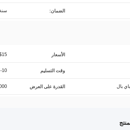
سنة 
الضمان:
$15
الأسعار
7-10 أيام 
وقت التسليم
10000 قطعة 
القدرة على العرض
نتج