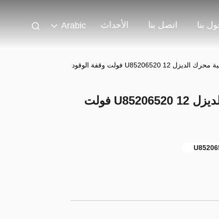
ل بنا
اتصل بنا
الأحداث
Arabic
U85206520 12 فولت وقفة الوقود
قطع غيار بيركنز الأصلية محرك الديزل U85206520 12 فولت
U85206