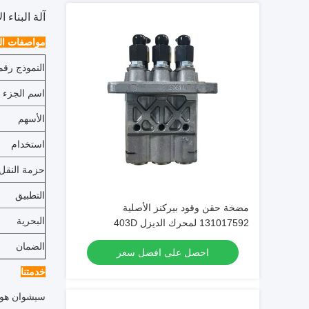
آلة البناء الأصلية م
مواصفات الم
النموذج رقم
اسم الجزء
الأسهم
استخدام
حزمة النقل
التطبيق
مضخة حقن وقود بيركنز الأصلية
البحرية
131017592 لمحرك الديزل 403D
الضمان
احصل على افضل سعر
خدمتنا
سيشوان هونغ