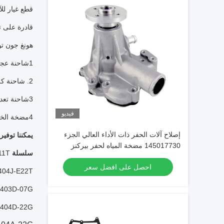
قطع غيار للآ
قادرة على ت
هونغ جون تو
1شاحنة عجلات، حفرة، محطم، عجلة، جرار
2. شاحنة كرانس
3شاحنة تعدين
فيديو
4مضخة الخرسانة
إصلاح آلات الحفر ذات الأداء العالي الجزء
يمكننا توفي
145017730 مضخة المياه لحفر بيركنز
سلسلة 400:
11T
احصل على افضل سعر
 404J-E22T
 403D-07G
 404D-22G