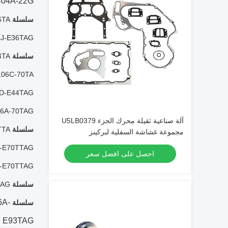
404A-22G
سلسلة 900:
6TA
4J-E36TAG
سلسلة 1100:
4TA
106C-70TA
4D-E44TAG
06A-70TAG
آلة صناعية ثقيلة محرك الجزء U5LB0379
سلسلة 1200:
TA،
مجموعة غشاشة السفلية لبركينز
D-E70TTAG
احصل على افضل سعر
A-E70TTAG
سلسلة 1500:
TAG
6A-
سلسلة 1700:
E93TAG