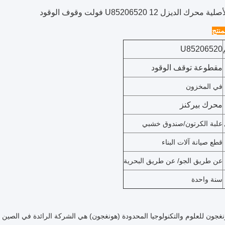
حرك الديزل U85206520 12 فولت وقوف الوقود
نتج
U85206520
مقطوعة توقف الوقود
في المخزون
محرك بيركنز
علبة الكرتون/صندوق خشبي
قطع صيانة آلات البناء
عن طريق الجو/ عن طريق البحرية
سنة واحدة
جون للعلوم والتكنولوجيا المحدودة (هونغجون) هي الشركة الرائدة في الصين ف