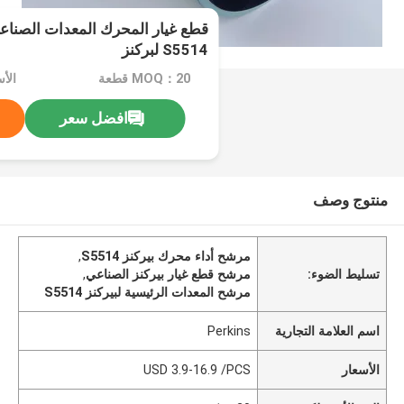
قطع غيار المحرك المعدات الصناعية 
S5514 لبركنز
MOQ：20 قطعة
افضل سعر
منتوج وصف
مرشح أداء محرك بيركنز S5514
,
تسليط الضوء:
مرشح قطع غيار بيركنز الصناعي
,
مرشح المعدات الرئيسية لبيركنز S5514
اسم العلامة التجارية
Perkins
الأسعار
USD 3.9-16.9 /PCS