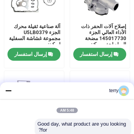
جولة في المعمل
إصلاح آلات الحفر ذات
آلة صناعية ثقيلة محرك
الأداء العالي الجزء
الجزء U5LB0379
ضبط الجودة
145017730 مضخة
مجموعة غشاشة السفلية
المياه لحفر بيركنز
لبركينز
إرسال استفسار
إرسال استفسار
اتصل بنا
أخبار
terry
طلب اقتباس
5:48 AM
قطع غيار Liugong
Good day, what product are you looking 
for?
قطع غيار الكمون
الطاقة التعدين الحفار
تصفية زيت هيدروليكية