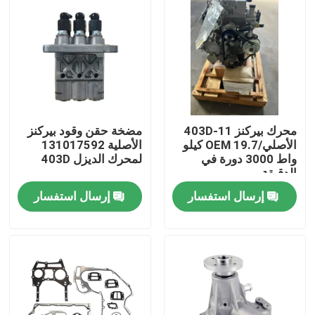
محرك بيركنز 403D-11
مضخة حقن وقود بيركنز
الأصلي/OEM 19.7 كيلو
الأصلية 131017592
واط 3000 دورة في
لمحرك الديزل 403D
الدقيقة
إرسال استفسار
إرسال استفسار
منزل
المنتجات
حول بنا