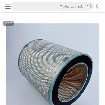
2
/
2