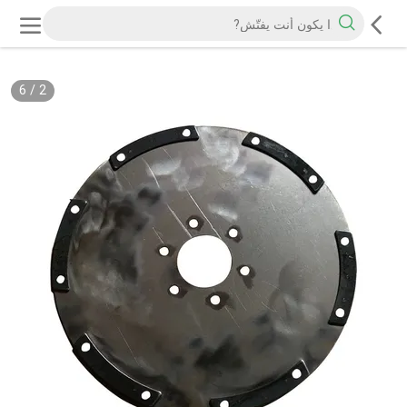
6
/
2