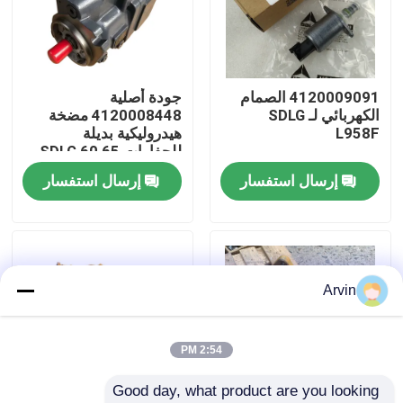
جولة في المعمل
4120009091 الصمام
جودة أصلية
ضبط الجودة
الكهربائي لـ SDLG
4120008448 مضخة
L958F
هيدروليكية بديلة
للحفارات SDLG 60 65
اتصل بنا
صيانة
إرسال استفسار
إرسال استفسار
أخبار
طلب اقتباس
Arvin
قطع غيار Liugong
2:54 PM
Good day, what product are you looking 
قطع غيار الكمون