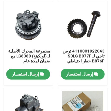
4110001922043 ترس
مجموعة المحرك الأصلية
تاجي لـ SDLG B877F
لـ (لونكينغ) LG6360 مع
B876F حفار احتياطي
ضمان لمدة عام
إرسال استفسار
إرسال استفسار
منزل
المنتجات
حول بنا