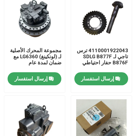
4110001922043 ترس
مجموعة المحرك الأصلية
تاجي لـ SDLG B877F
لـ (لونكينغ) LG6360 مع
B876F حفار احتياطي
ضمان لمدة عام
إرسال استفسار
إرسال استفسار
منزل
المنتجات
حول بنا