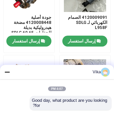
جولة في المعمل
4120009091 الصمام
جودة أصلية
الكهربائي لـ SDLG
4120008448 مضخة
L958F
هيدروليكية بديلة
ضبط الجودة
للحفارات SDLG 60 65
صيانة
إرسال استفسار
إرسال استفسار
اتصل بنا
أخبار
Vika
طلب اقتباس
4:07 PM
قطع غيار Liugong
Good day, what product are you looking 
for?
4110002988 تجميع
LG959 Wheel Loader
قطع غيار الكمون
عدادات الفرامل SDLG
Gearbox Assembly