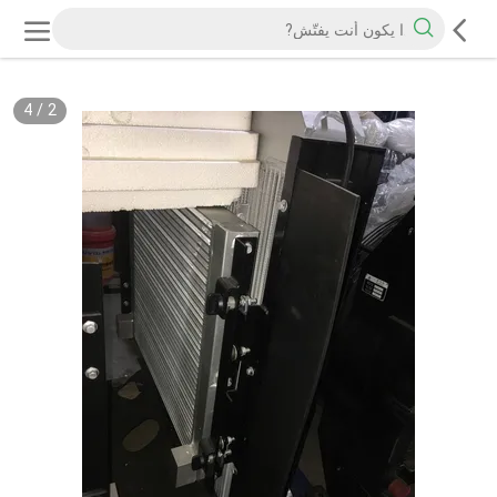
4
/
2