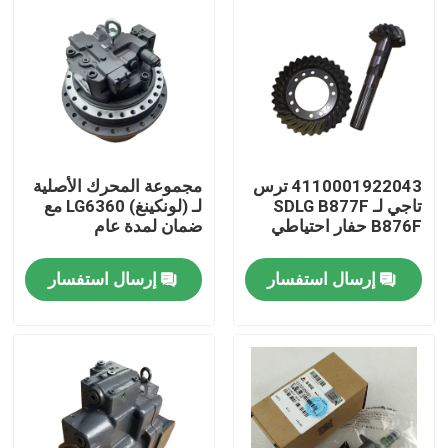
4110001922043 ترس
مجموعة المحرك الأصلية
تاجي لـ SDLG B877F
لـ (لونكينغ) LG6360 مع
B876F حفار احتياطي
ضمان لمدة عام
إرسال استفسار
إرسال استفسار
منزل
المنتجات
حول بنا