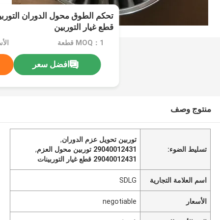
قطع غيار التوربين
MOQ：1 قطعة
الأسعا
افضل سعر
منتوج وصف
توربين تحويل عزم الدوران
,
تسليط الضوء:
29040012431 توربين محول العزم
,
29040012431 قطع غيار التوربينات
اسم العلامة التجارية
SDLG
الأسعار
negotiable