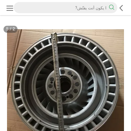
5
/
2