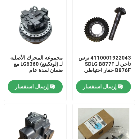
4110001922043 ترس
مجموعة المحرك الأصلية
تاجي لـ SDLG B877F
لـ (لونكينغ) LG6360 مع
B876F حفار احتياطي
ضمان لمدة عام
إرسال استفسار
إرسال استفسار
منزل
المنتجات
حول بنا