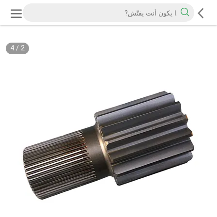
4
/
2