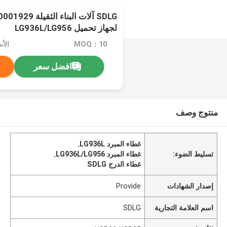
لجهاز تحميل LG936L/LG956
MOQ：10
الأسعار
افضل سعر
منتوج وصف
غطاء المبرد LG936L
,
تسليط الضوء:
غطاء المبرد LG936L/LG956
,
غطاء الدرج SDLG
إصدار الشهادات
Provide
اسم العلامة التجارية
SDLG