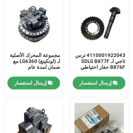
4110001922043 ترس
مجموعة المحرك الأصلية
تاجي لـ SDLG B877F
لـ (لونكينغ) LG6360 مع
B876F حفار احتياطي
ضمان لمدة عام
إرسال استفسار
إرسال استفسار
منزل
المنتجات
حول بنا