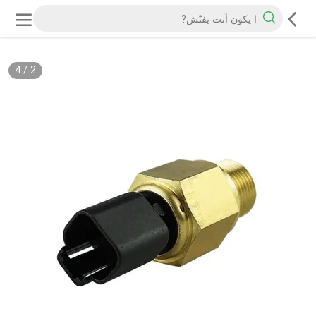
4
/
2