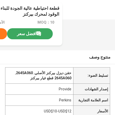
الوقود لمحرك بيركنز
MOQ：10
الأسعار
افضل سعر
منتوج وصف
حقن ديزل بيركنز الأصلي
,
2645A060
,
تسليط الضوء:
2645A060 قطع غيار بيركنز
إصدار الشهادات
Provide
اسم العلامة التجارية
Perkins
الأسعار
USD$10-USD$12