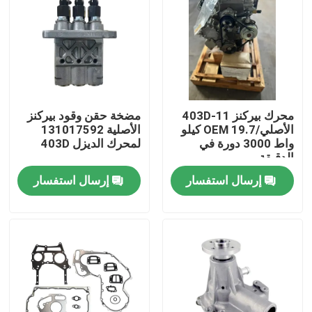
محرك بيركنز 403D-11
مضخة حقن وقود بيركنز
الأصلي/OEM 19.7 كيلو
الأصلية 131017592
واط 3000 دورة في
لمحرك الديزل 403D
الدقيقة
إرسال استفسار
إرسال استفسار
منزل
المنتجات
حول بنا