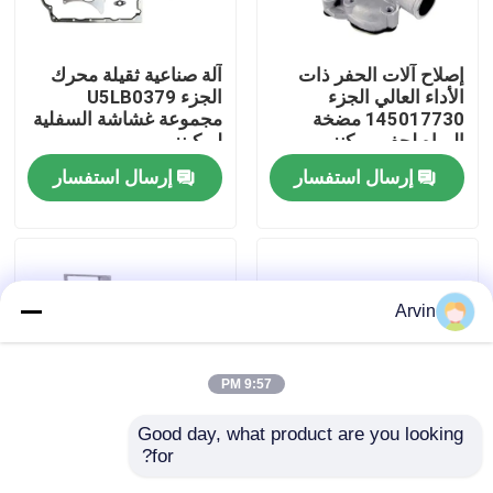
جولة في المعمل
إصلاح آلات الحفر ذات
آلة صناعية ثقيلة محرك
الأداء العالي الجزء
الجزء U5LB0379
145017730 مضخة
مجموعة غشاشة السفلية
ضبط الجودة
المياه لحفر بيركنز
لبركينز
إرسال استفسار
إرسال استفسار
اتصل بنا
أخبار
Arvin
طلب اقتباس
9:57 PM
قطع غيار Liugong
Good day, what product are you looking 
for?
الطاقة التعدين الحفار
تصفية زيت هيدروليكية
قطع غيار الكمون
الصناعي محرك الديزل
من الجودة الأصلية