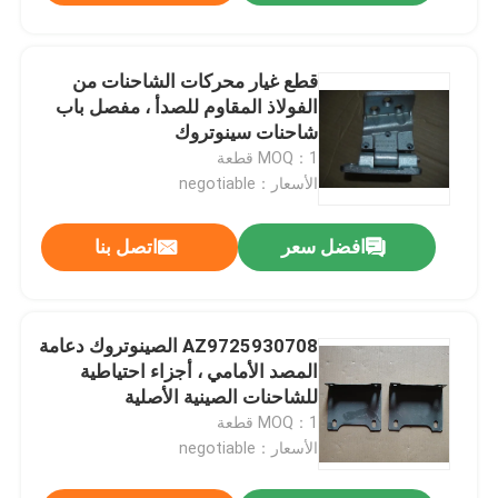
قطع غيار محركات الشاحنات من
الفولاذ المقاوم للصدأ ، مفصل باب
شاحنات سينوتروك
AZ1664210041
MOQ：1 قطعة
الأسعار：negotiable
افضل سعر
اتصل بنا
AZ9725930708 الصينوتروك دعامة
المصد الأمامي ، أجزاء احتياطية
للشاحنات الصينية الأصلية
MOQ：1 قطعة
الأسعار：negotiable