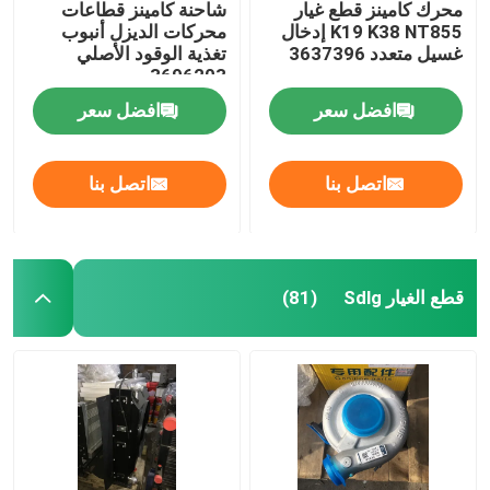
محرك كامينز قطع غيار
شاحنة كامينز قطاعات
K19 K38 NT855 إدخال
محركات الديزل أنبوب
غسيل متعدد 3637396
تغذية الوقود الأصلي
3696203
افضل سعر
افضل سعر
اتصل بنا
اتصل بنا
قطع الغيار Sdlg
(81)