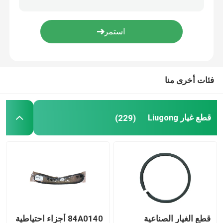
قطع الغيار من Weichai
قطع غيار ساني
فئات أخرى منا
قطع غيار بيركنز
قطع غيار Liugong
(229)
قطع غيار هيونداي
أجزاء من اللوفول
قطع الغيار من Shangchai
قطع غيار ايسوزو
قطع الغيار الصناعية
84A0140 أجزاء احتياطية