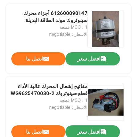
612600090147 أجزاء محرك
سينوتروك مولد الطاقة البديلة
MOQ：1 قطعة
الأسعار：negotiable
افضل سعر
اتصل بنا
مفاتيح إشعال المحرك عالية الأداء
قطع صينوتروك WG9625470030-2
MOQ：1 قطعة
الأسعار：negotiable
افضل سعر
اتصل بنا