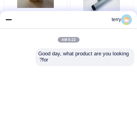
5909787 كاتربيلر فلتر
مرشح الوقود عالي الأداء ،
terry
وقود فاصل المياه الهندسة
1R1804 قطع غيار محرك
قطع الغيار
أصلية
6:22 AM
افضل سعر
افضل سعر
Good day, what product are you looking 
for?
اتصل بنا
اتصل بنا
عرض المزيد
منزل
حول نا
اتصل بنا
Desktop Site
خريطة الموقع
سياسة الخصوصية