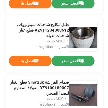
افضل سعر
اتصل بنا
طبل مكابح شاحنات سينوتروك ،
AZ911234000612 قطع غيار
شاحنات ثقيلة
MOQ：1 قطعة
الأسعار：negotiable
افضل سعر
اتصل بنا
صمام الفراشة Sinotruk قطع الغيار
DZ9100189007 الفولاذ المقاوم
للصدأ الصحي
MOQ：1 قطعة
الأسعار：negotiable