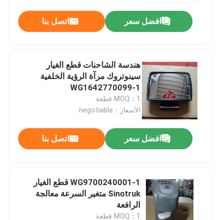
افضل سعر
اتصل بنا
هندسة الشاحنات قطع الغيار
سينوتروك مرآة الرؤية الخلفية
WG1642770099-1
MOQ：1 قطعة
الأسعار：negotiable
افضل سعر
اتصل بنا
منزل
WG9700240001-1 قطع الغيار
المنتجات
Sinotruk متغير السرعة معالجة
الرافعة
حول بنا
MOQ：1 قطعة