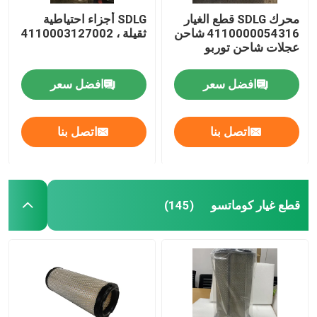
محرك SDLG قطع الغيار
SDLG أجزاء احتياطية
4110000054316 شاحن
ثقيلة ، 4110003127002
عجلات شاحن توربو
افضل سعر
افضل سعر
اتصل بنا
اتصل بنا
قطع غيار كوماتسو
(145)