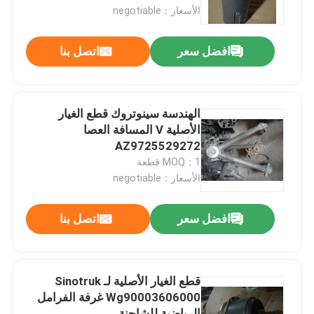
الأسعار：negotiable
جولة في المعمل
افضل سعر
اتصل بنا
ضبط الجودة
الهندسة سينوتروك قطع الغيار
اتصل بنا
الأصلية V المسافة العصا
AZ9725529272
MOQ：1 قطعة
أخبار
الأسعار：negotiable
طلب اقتباس
افضل سعر
اتصل بنا
قطع غيار Liugong
قطع الغيار الأصلية لـ Sinotruk
Wg90003606000 غرفة الفرامل
قطع غيار الكمون
الرياضية للشاحنة