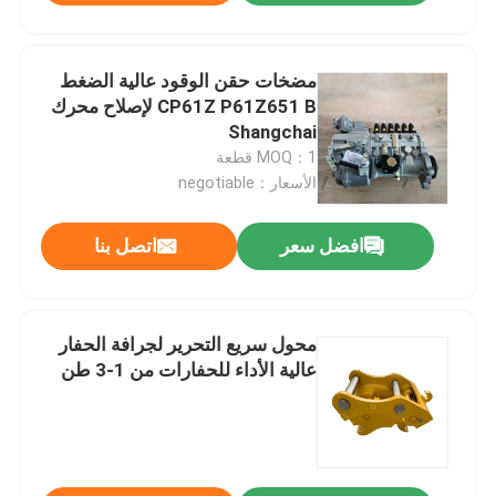
مضخات حقن الوقود عالية الضغط
CP61Z P61Z651 B لإصلاح محرك
Shangchai
MOQ：1 قطعة
الأسعار：negotiable
افضل سعر
اتصل بنا
محول سريع التحرير لجرافة الحفار
عالية الأداء للحفارات من 1-3 طن