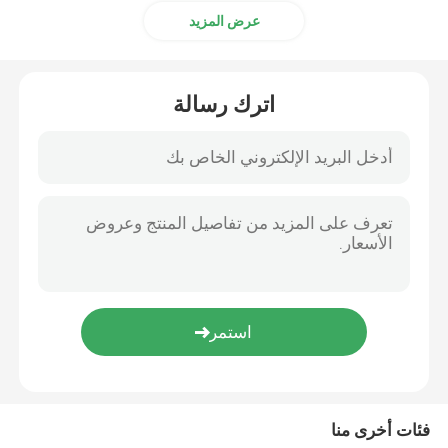
عرض المزيد
قطع غيار Ingersoll Rand
اترك رسالة
قطع غيار ديوتز
فئات أخرى منا