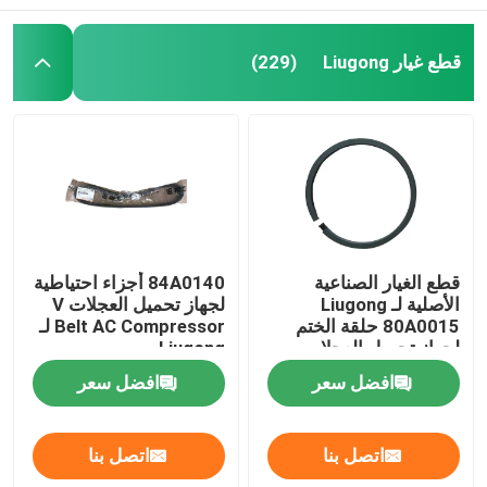
قطع غيار Liugong
(229)
قطع الغيار الصناعية
84A0140 أجزاء احتياطية
الأصلية لـ Liugong
لجهاز تحميل العجلات V
80A0015 حلقة الختم
Belt AC Compressor لـ
لجهاز تحميل العجلات
Liugong
افضل سعر
افضل سعر
اتصل بنا
اتصل بنا