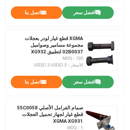
افضل سعر
اتصل بنا
XGMA قطع غيار لودر بعجلات
مجموعة مسامير وصواميل
02B0037 لتطبيق XG932
MOQ：100
الأسعار：USD$1.3-USD$1.5
افضل سعر
اتصل بنا
منزل
صمام الفرامل الأصلي 55C0058
المنتجات
قطع غيار لجهاز تحميل العجلات
XGMA XG931
حول بنا
MOQ：1