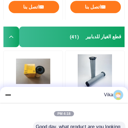
اتصل بنا
اتصل بنا
قطع الغيار للدبابير
(41)
5909787 كاتربيلر فلتر
مرشح الوقود عالي الأداء ،
Vika
وقود فاصل المياه الهندسة
1R1804 قطع غيار محرك
قطع الغيار
أصلية
4:18 PM
افضل سعر
افضل سعر
Good day, what product are you looking 