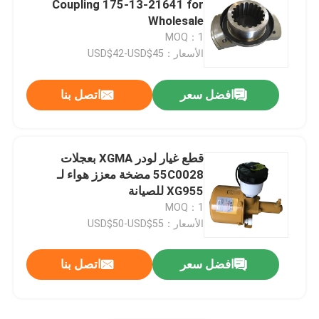
Coupling 175-13-21641 for
Wholesale
قطع الغيار من Weichai
MOQ：1
الأسعار：USD$42-USD$45
قطع غيار ساني
افضل سعر
اتصل بنا
قطع غيار بيركنز
قطع غيار لودر XGMA بعجلات
قطع غيار هيونداي
55C0028 مضخة معزز هواء لـ
XG955 للصيانة
MOQ：1
أجزاء من اللوفول
الأسعار：USD$50-USD$55
قطع الغيار من Shangchai
افضل سعر
اتصل بنا
قطع غيار ايسوزو