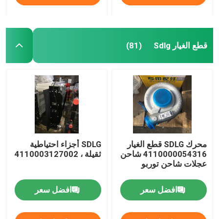
قطع الغيار Sdlg
(81)
محرك SDLG قطع الغيار
SDLG أجزاء احتياطية
4110000054316 شاحن
ثقيلة ، 4110003127002
عجلات شاحن توربو
افضل سعر
افضل سعر