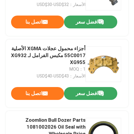
الأسعار：USD$30-USD$32
جولة في المعمل
افضل سعر
اتصل بنا
ضبط الجودة
أجزاء محمول عجلات XGMA الأصلية
اتصل بنا
55C0017 مكبس الفرامل لـ XG932
XG955
MOQ：1
أخبار
الأسعار：USD$40-USD$43
طلب اقتباس
افضل سعر
اتصل بنا
قطع غيار Liugong
Zoomlion Bull Dozer Parts
1081002026 Oil Seal with
قطع غيار الكمون
Wholesale Price