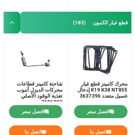
قطع غيار الكمون
(183)
محرك كامينز قطع غيار
شاحنة كامينز قطاعات
K19 K38 NT855 إدخال
محركات الديزل أنبوب
غسيل متعدد 3637396
تغذية الوقود الأصلي
3696203
افضل سعر
افضل سعر
اتصل بنا
اتصل بنا