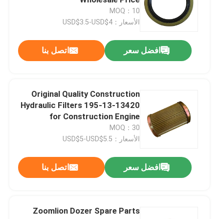
MOQ：10
الأسعار：USD$3.5-USD$4
قطع الغيار Sdlg
افضل سعر
اتصل بنا
قطع غيار كوماتسو
قطع الغيار للدبابير
Original Quality Construction
Hydraulic Filters 195-13-13420
for Construction Engine
قطع غيار هيتاشي
Maintaining
MOQ：30
الأسعار：USD$5-USD$5.5
مرشحات معدات البناء
افضل سعر
اتصل بنا
قطع غيار XCMG
Zoomlion Dozer Spare Parts
قطع غيار سينوتروك