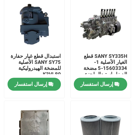
SANY SY335H قطع
استبدال قطع غيار حفارة
الغيار الأصلية 1-
SANY SY75 الأصلية
15603334-5 مضخة
للمضخة الهيدروليكية
الديزل استبدال لجزء
K3VL80
الحفر الصيانة
إرسال استفسار
إرسال استفسار
منزل
المنتجات
حول بنا