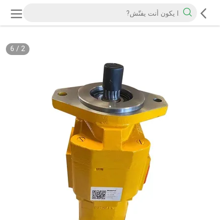
6
/
2