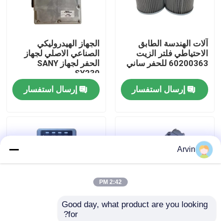
جولة في المعمل
آلات الهندسة الطابق
الجهاز الهيدروليكي
الاحتياطي فلتر الزيت
الصناعي الاصلي لجهاز
ضبط الجودة
60200363 للحفر ساني
الحفر لجهاز SANY
SY230
إرسال استفسار
إرسال استفسار
اتصل بنا
أخبار
Arvin
طلب اقتباس
2:42 PM
قطع غيار Liugong
Good day, what product are you looking 
for?
قطع غيار الكمون
قطع غيار الحفرة GM70
الأسهم الأصلية أجهزة