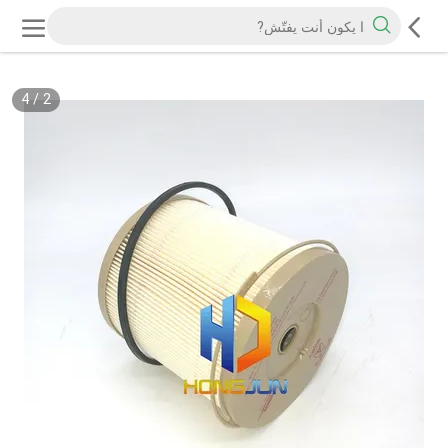
4
/
2