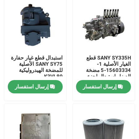
SANY SY335H قطع
استبدال قطع غيار حفارة
الغيار الأصلية 1-
SANY SY75 الأصلية
15603334-5 مضخة
للمضخة الهيدروليكية
الديزل استبدال لجزء
K3VL80
الحفر الصيانة
إرسال استفسار
إرسال استفسار
منزل
المنتجات
حول بنا