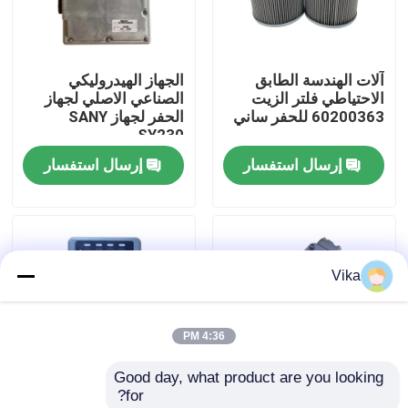
جولة في المعمل
آلات الهندسة الطابق
الجهاز الهيدروليكي
الاحتياطي فلتر الزيت
الصناعي الاصلي لجهاز
ضبط الجودة
60200363 للحفر ساني
الحفر لجهاز SANY
SY230
إرسال استفسار
إرسال استفسار
اتصل بنا
أخبار
Vika
طلب اقتباس
4:36 PM
قطع غيار Liugong
Good day, what product are you looking 
for?
قطع غيار الكمون
قطع غيار الحفرة GM70
الأسهم الأصلية أجهزة