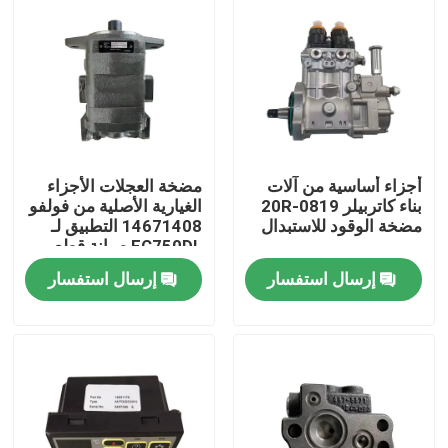
أجزاء أساسية من آلات
مضخة العجلات الأجزاء
بناء كاتربيلر 20R-0819
الغيارية الأصلية من فولفو
مضخة الوقود للاستبدال
14671408 التطبيق لـ
EC750DL صيانة قطع
الغيار
إرسال استفسار
إرسال استفسار
منزل
المنتجات
حول بنا