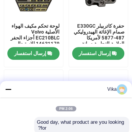
جولة في المعمل
حفرة كاتربيلر E330GC
لوحة تحكم مكيف الهواء
صمام الإغاثة الهيدروليكي
الأصلية Volvo
ضبط الجودة
487-5877 لأمريكا
EC210BLC أجزاء الحفر
العلامة التجارية صيانة
14631179 للاستبدال
الجهاز
إرسال استفسار
إرسال استفسار
اتصل بنا
أخبار
Vika
طلب اقتباس
2:06 PM
قطع غيار Liugong
Good day, what product are you looking 
for?
قطع غيار الكمون
قطع الغيار لآلات البناء
أجزاء بناء عالية الجودة