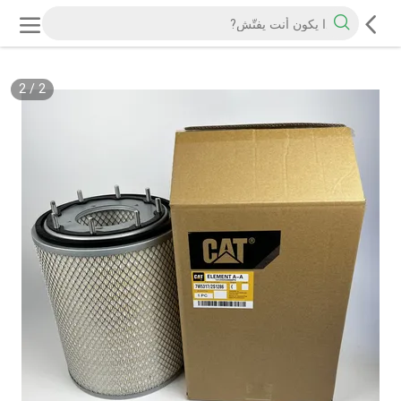
2
/
2