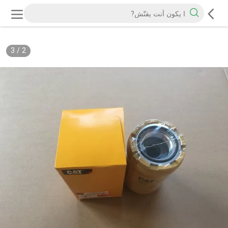
3
/
2