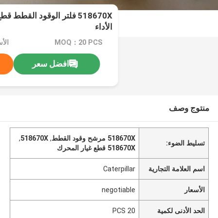
518670X فلتر الوقود القطط 
الأداء
MOQ：20 PCS
الأسعا
افضل سعر
منتوج وصف
518670X مرشح وقود القطط
,
518670X
,
تسليط الضوء:
518670X قطع غيار المحرك
اسم العلامة التجارية
Caterpillar
الأسعار
negotiable
الحد الأدنى لكمية
20 PCS