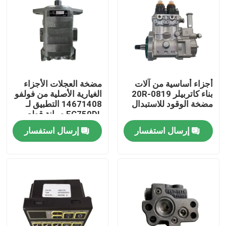
أجزاء أساسية من آلات
مضخة العجلات الأجزاء
بناء كاتربيلر 20R-0819
الغيارية الأصلية من فولفو
مضخة الوقود للاستبدال
14671408 التطبيق لـ
EC750DL صيانة قطع
الغيار
إرسال استفسار
إرسال استفسار
منزل
المنتجات
حول بنا