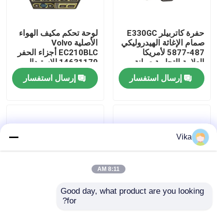
جولة في المعمل
حفرة كاتربيلر E330GC
لوحة تحكم مكيف الهواء
صمام الإغاثة الهيدروليكي
الأصلية Volvo
487-5877 لأمريكا
EC210BLC أجزاء الحفر
ضبط الجودة
العلامة التجارية صيانة
14631179 للاستبدال
الجهاز
إرسال استفسار
إرسال استفسار
اتصل بنا
أخبار
Vika
طلب اقتباس
8:11 AM
قطع غيار Liugong
Good day, what product are you looking 
for?
قطع الغيار لآلات البناء
أجزاء بناء عالية الجودة
قطع غيار الكمون
مضخة هيدروليكية
قطر خارجية مسدس