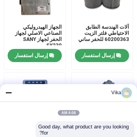
جولة في المعمل
آلات الهندسة الطابق
الجهاز الهيدروليكي
الاحتياطي فلتر الزيت
الصناعي الاصلي لجهاز
ضبط الجودة
60200363 للحفر ساني
الحفر لجهاز SANY
SY230
إرسال استفسار
إرسال استفسار
اتصل بنا
أخبار
Vika
طلب اقتباس
4:08 AM
قطع غيار Liugong
Good day, what product are you looking 
for?
قطع غيار الكمون
قطع غيار الحفرة GM70
الأسهم الأصلية أجهزة