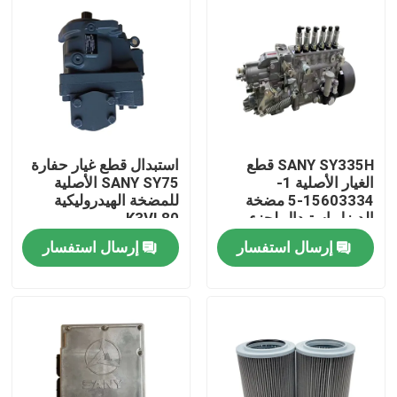
SANY SY335H قطع
استبدال قطع غيار حفارة
الغيار الأصلية 1-
SANY SY75 الأصلية
15603334-5 مضخة
للمضخة الهيدروليكية
الديزل استبدال لجزء
K3VL80
الحفر الصيانة
إرسال استفسار
إرسال استفسار
منزل
المنتجات
حول بنا