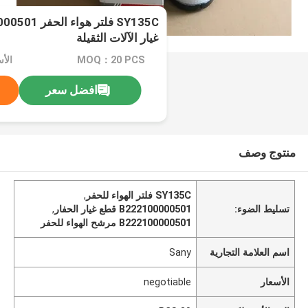
غيار الآلات الثقيلة
MOQ：20 PCS
الأسعا
افضل سعر
منتوج وصف
SY135C فلتر الهواء للحفر
,
تسليط الضوء:
B222100000501 قطع غيار الحفار
,
B222100000501 مرشح الهواء للحفر
اسم العلامة التجارية
Sany
الأسعار
negotiable