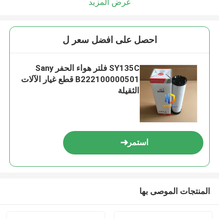
عرض المزيد
احصل على افضل سعر ل
SY135C فلتر هواء الحفر Sany
B222100000501 قطع غيار الآلات
الثقيلة
استمر
المنتجات الموصى بها