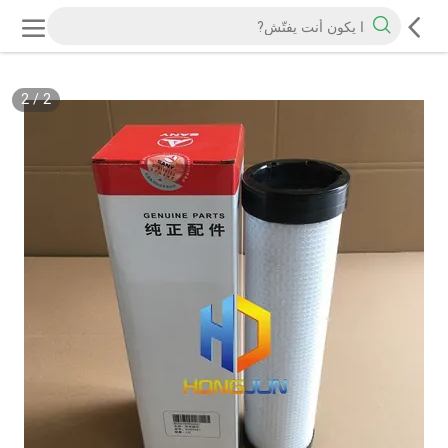
2
/
2