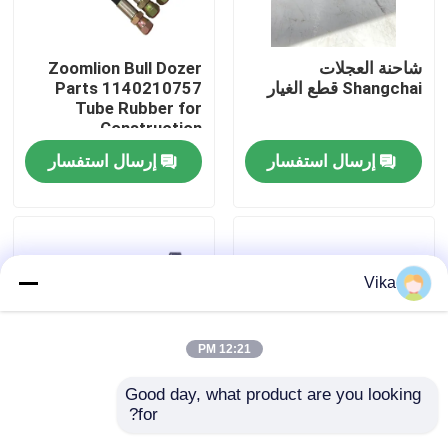
جولة في المعمل
شاحنة العجلات
Zoomlion Bull Dozer
Shangchai قطع الغيار
Parts 1140210757
Tube Rubber for
ضبط الجودة
Construction
Machinery Maintaining
إرسال استفسار
إرسال استفسار
اتصل بنا
أخبار
Vika
طلب اقتباس
12:21 PM
قطع غيار Liugong
Good day, what product are you looking 
for?
Zoomlion ZD160
XGMA قطع غيار لودر
قطع غيار الكمون
Accessory Battery
بعجلات مجموعة مسامير