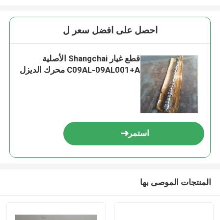
احصل على افضل سعر ل
قطع غيار Shangchai الأصلية
C09AL-09AL001+A محرك الديزل
استمر
المنتجات الموصى بها