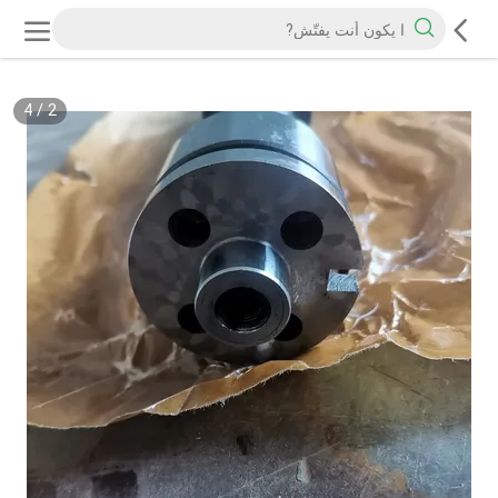
4
/
2