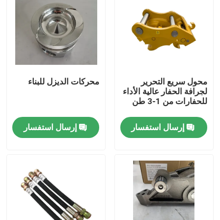
محول سريع التحرير
محركات الديزل للبناء
لجرافة الحفار عالية الأداء
للحفارات من 1-3 طن
إرسال استفسار
إرسال استفسار
منزل
المنتجات
حول بنا