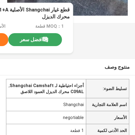
قطع غيار
محرك الديزل
MOQ：1 قطعة
الأسعا
افضل سعر
منتوج وصف
أجزاء احتياطية لـ Shangchai Camshaft
,
تسليط الضوء:
C09AL محرك الديزل العمود اللاصق
اسم العلامة التجارية
Shangchai
الأسعار
negotiable
الحد الأدنى لكمية
1 قطعة