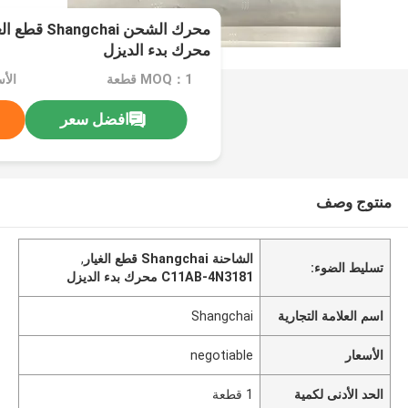
محرك بدء الديزل
MOQ：1 قطعة
الأسعا
افضل سعر
منتوج وصف
الشاحنة Shangchai قطع الغيار
,
تسليط الضوء:
C11AB-4N3181 محرك بدء الديزل
اسم العلامة التجارية
Shangchai
الأسعار
negotiable
الحد الأدنى لكمية
1 قطعة