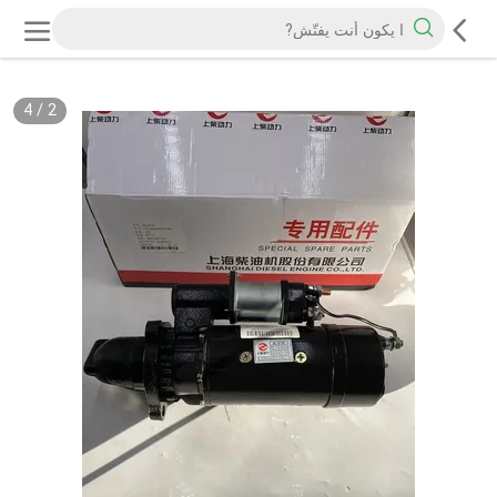
4
/
2