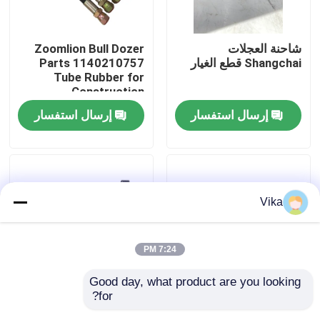
جولة في المعمل
شاحنة العجلات
Zoomlion Bull Dozer
Shangchai قطع الغيار
Parts 1140210757
Tube Rubber for
ضبط الجودة
Construction
Machinery Maintaining
إرسال استفسار
إرسال استفسار
اتصل بنا
أخبار
Vika
طلب اقتباس
7:24 PM
قطع غيار Liugong
Good day, what product are you looking 
for?
Zoomlion ZD160
XGMA قطع غيار لودر
قطع غيار الكمون
Accessory Battery
بعجلات مجموعة مسامير