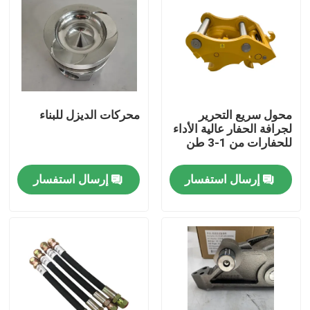
محول سريع التحرير
محركات الديزل للبناء
لجرافة الحفار عالية الأداء
للحفارات من 1-3 طن
إرسال استفسار
إرسال استفسار
منزل
المنتجات
حول بنا