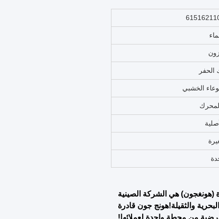
اء
زون
الحفر
وعاء الخشبي
لمحرك
صلية
يرة
دة
 (هونغجون) هي الشركة الصينية
لبحرية والثقيلة!هونج جون قادرة
رضية من محطة واحدة لعملائها!