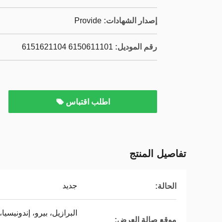
إصدار الشهادات:
Provide
رقم الموديل:
6150611101 6151621104
اطلب اقتباس
تفاصيل المنتج
جديد
الحالة:
البرازيل، بيرو، إندونيسيا
موقع صالة العرض: