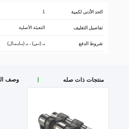
1
الحد الأدنى لكمية
التعبئة الأصلية
تفاصيل التغليف
بـ (تـي) ، بـ (بـايـبـال)
شروط الدفع
وصف الم
منتجات ذات صله