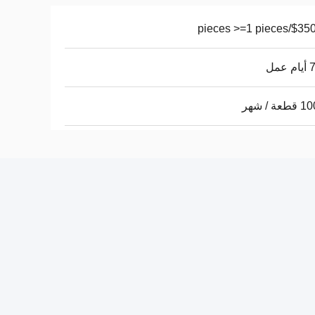
$350.00/pieces
عمل
ة / شهر