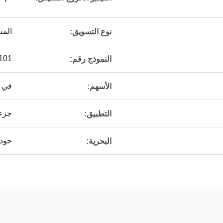
المن
نوع التسويق:
621104
النموذج رقم:
في 
الأسهم:
جزء 
التطبيق:
جود
البحرية: