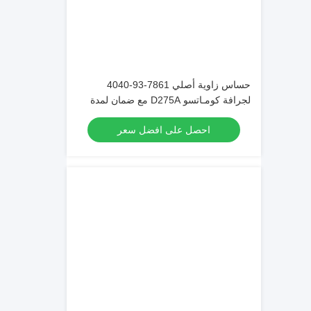
حساس زاوية أصلي 7861-93-4040
لجرافة كومـاتسو D275A مع ضمان لمدة
عام واحد
احصل على افضل سعر