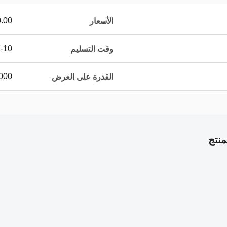
 >=1 pieces
الأسعار
7-10 أيام 
وقت التسليم
10000 قطع
القدرة على العرض
نتج