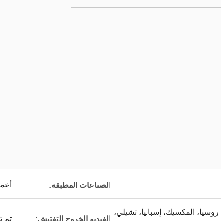
أعما
الصناعات المطبقة:
، روسيا، المكسيك، إسبانيا، تشيلي،
تم ت
الفيديو الخروج التفتيش: