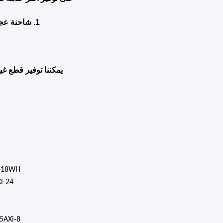
1. شاحنة عجلات، حفرة، محطم، عجلة، جرار
يمكننا توفير قطع غي
-18WH
i-24
5AXi-8