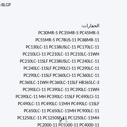
-8LGP
الحفارات:
PC30MR-5 PC35MR-5 PC45MR-5
PC55MR-5 PC78US-11 PC88MR-11
PC130LC-11 PC138USLC-11 PC170LC-11
PC210LCi-11 PC210LC-11 PC210LC-11WH
PC210LC-11SLF PC238USLC-11 PC240LC-11
PC240LC-11SLF PC290LCi-11 PC290LC-11
PC290LC-11SLF PC360LCi-11 PC360LC-11
PC360LC-11WH PC360LC-11SLF HB365LC-3
PC390LCi-11 PC390LC-11 PC390LC-11WH
PC390LC-11 MH PC390LC-11SLF PC490LCi-11
PC490LC-11 PC490LC-11MH PC490LC-11SLF
PC650LC-11 PC650LC-11MH PC900LC-11
PC1250LC-11 PC1250SP-11 PC1250LC-11MH
PC2000-11 PC3000-11 PC4000-11