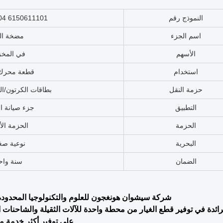
النموذج رقم
6150611101 6151621104
اسم الجزء
مضخة الم
الأسهم
في المخ
استخدام
قطعة محرك 
حزمة النقل
بطاقات الكرتون/ال
التطبيق
جزء صيانة ا
الحزمة
الحزمة الأ
البحرية
نوعية صغ
الضمان
سنة واح
شركة سيشوان هونغجون للعلوم والتكنولوجيا المحدودة
رائدة في توفير قطع الغيار من محطة واحدة للآلات الثقيلة والشاحنات ا
على توفير أكثر خدمة م