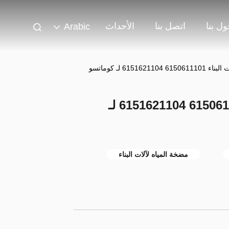
ل بنا
اتصل بنا
الأحداث
Arabic
615162 لـ كوماتسو
المضخة المائية لآلات البناء 6150611101 6151621104 لـ
مضخة المياه لآلات البناء