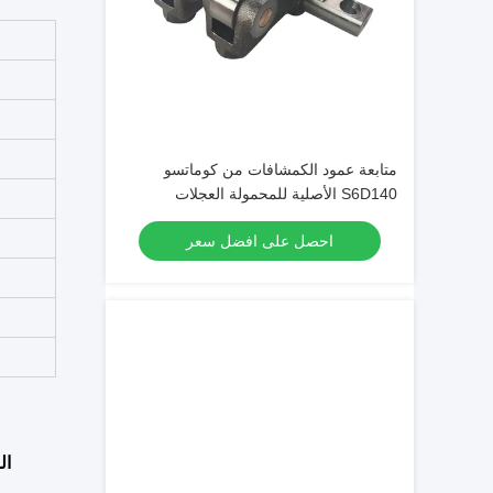
متابعة عمود الكمشافات من كوماتسو
S6D140 الأصلية للمحمولة العجلات
WA500-3
احصل على افضل سعر
ال