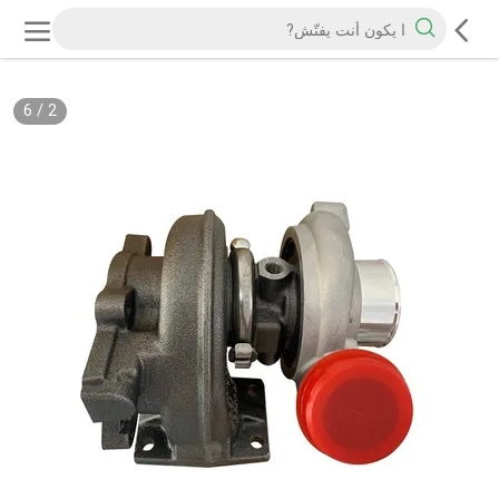
6
/
2