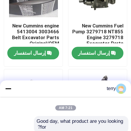
جولة في المعمل
New Cummins engine
New Cummins Fuel
5413004 3003466
Pump 3279718 NT855
ضبط الجودة
Belt Excavator Parts
Engine 3279718
Original/OEM
Excavator Parts
Original/OEM
إرسال استفسار
إرسال استفسار
اتصل بنا
أخبار
terry
طلب اقتباس
7:21 AM
قطع غيار Liugong
Good day, what product are you looking 
for?
قطع غيار الكمون
New Cummins Engine
New Cummins