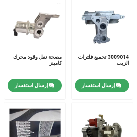
3009014 تجميع فلترات
مضخة نقل وقود محرك
الزيت
كامينز
إرسال استفسار
إرسال استفسار
منزل
المنتجات
حول بنا