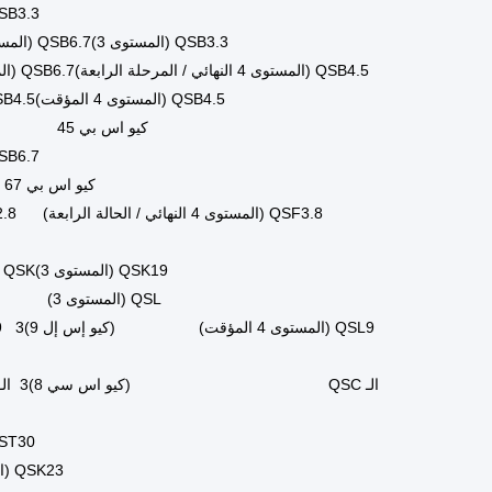
شركة سيشوان هونغجون للعلوم والتكنولوجيا المحدودة
رائدة في توفير قطع الغيار من محطة واحدة للآلات الثقيلة والشاحنات ا
على توفير أكثر خدمة م
1. شاحنة عجلات، حفرة، محطم، عجلة، جرار
يمكننا توفير قطع الغي