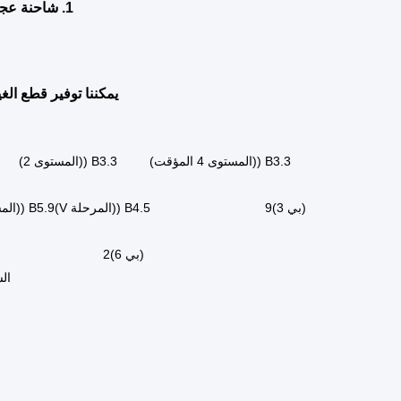
النموذج رقم
697204
اسم الجزء
وعاء زيت ا