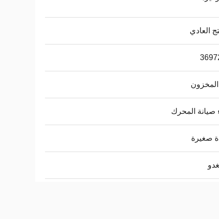
تج العادي
3697
المخزون
صيانة المحرك
ة صغيرة
دو