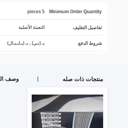
5 pieces
Minimum Order Quantity
التعبئة الأصلية
تفاصيل التغليف
بـ (تـي) ، بـ (بـايـبـال)
شروط الدفع
وصف الم
منتجات ذات صله