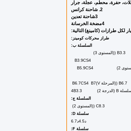
3
لمحرك