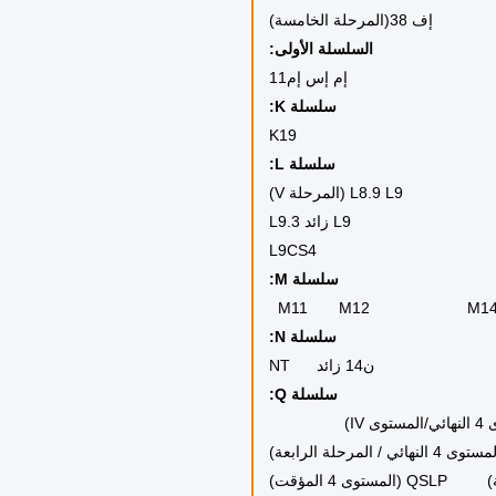
زون
وعاء الخشبي
لمحرك
صلية
يرة
دة