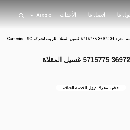
ل بنا
اتصل بنا
الأحداث
Arabic
ة للزيت لشركة Cummins ISG
محركات الديزل الثقيلة الجزء 3697204 5715775 غسيل المقلاة
حشية محرك ديزل للخدمة الشاقة