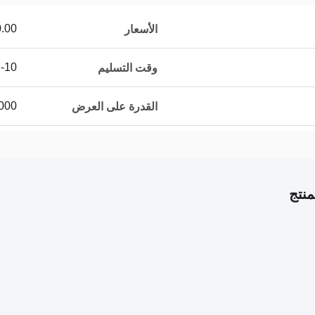
00.00/pieces
الأسعار
7-10 أيام 
وقت التسليم
10000 قطع
القدرة على العرض
نتج