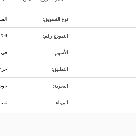
المن
نوع التسويق:
204
النموذج رقم:
في 
الأسهم:
جزء 
التطبيق:
جود
البحرية:
تشنغ
الميناء: