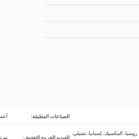
أعما
الصناعات المطبقة:
، روسيا، المكسيك، إسبانيا، تشيلي،
تم ت
الفيديو الخروج التفتيش: