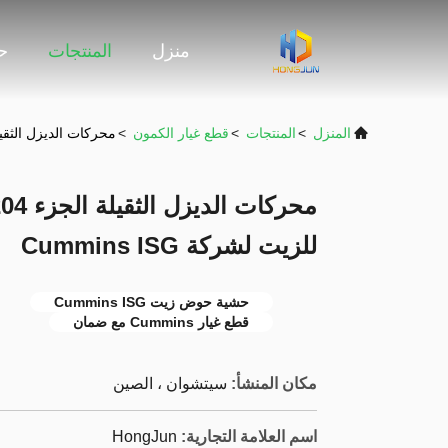
منزل
المنتجات
حو
المنزل
>
المنتجات
>
قطع غيار الكمون
>
محركات الديزل الثقيلة الجزء 3697204 5715775 غسيل المقلا
للزيت لشركة Cummins ISG
حشية حوض زيت Cummins ISG
قطع غيار Cummins مع ضمان
مكان المنشأ:
سيتشوان ، الصين
اسم العلامة التجارية:
HongJun