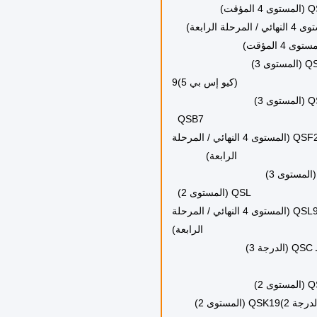
 (هونغجون) هي الشركة الصينية
لبحرية والثقيلة!هونج جون قادرة
رضية من محطة واحدة لعملائها!
هونغ جون توفر قطع غيار
2. شاحنة كرانس
3شاحنة تعدين
4مضخة الخرسانة
ار لكل طرازات (كامينغ) التالية:
طراز محركات كومينز: