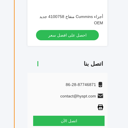
أجزاء Cummins منفاخ 4100758 جديد
OEM
احصل على افضل سعر
اتصل بنا
ال
86-28-87746871
contact@hyspt.com
اتصل الآن