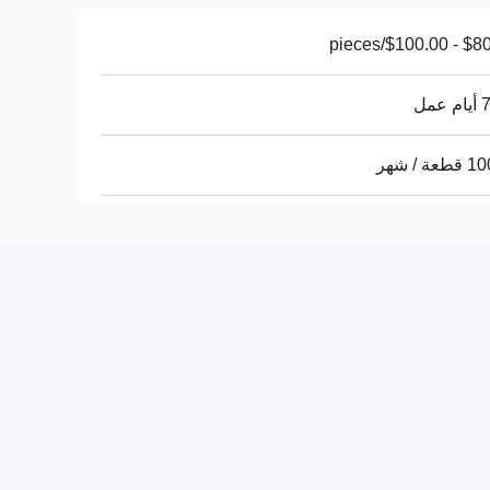
$80.00 - $1
عمل
ة / شهر