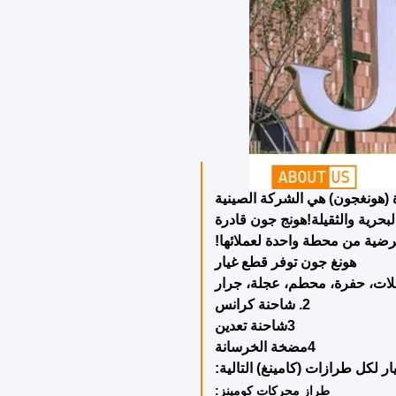
 (هونغجون) هي الشركة الصينية
لبحرية والثقيلة!هونج جون قادرة
رضية من محطة واحدة لعملائها!
هونغ جون توفر قطع غيار
2. شاحنة كرانس
3شاحنة تعدين
4مضخة الخرسانة
ار لكل طرازات (كامينغ) التالية:
طراز محركات كومينز: