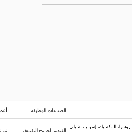
أعما
الصناعات المطبقة:
، روسيا، المكسيك، إسبانيا، تشيلي،
تم ت
الفيديو الخروج التفتيش: