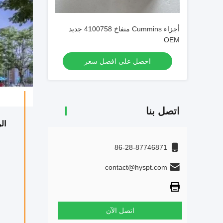
أجزاء Cummins منفاخ 4100758 جديد
OEM
احصل على افضل سعر
اتصل بنا
ال
86-28-87746871
contact@hyspt.com
اتصل الآن