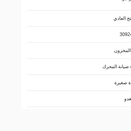
تج العادي
3092
المخزون
صيانة المحرك
ة صغيرة
دو