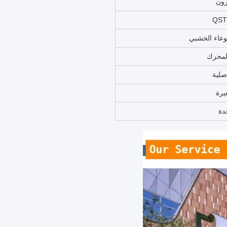
زون
وعاء الخشبي
لمحرك
صلية
يرة
دة