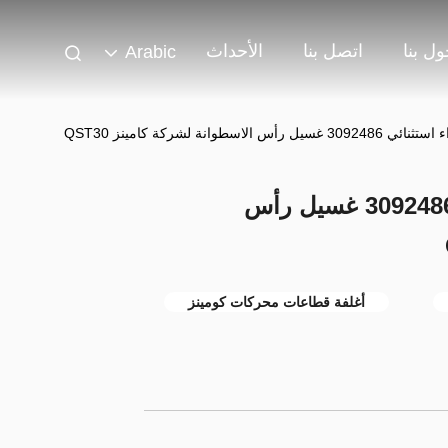
ل بنا
اتصل بنا
الأحداث
Arabic
اسطوانة لشركة كامينز QST30
أجزاء محرك ذات أداء استثنائي 3092486 غسيل رأس
أغلفة قطاعات محركات كومينز