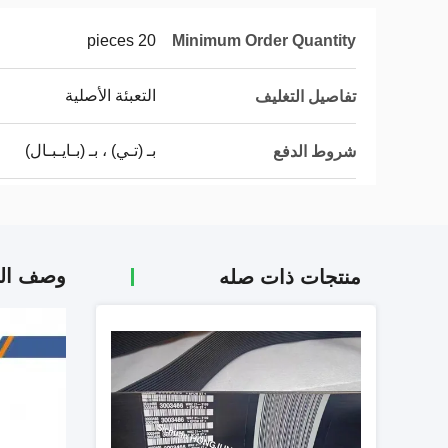
20 pieces
Minimum Order Quantity
التعبئة الأصلية
تفاصيل التغليف
بـ (تـي) ، بـ (بـايـبـال)
شروط الدفع
وصف الم
منتجات ذات صله