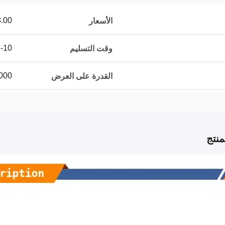
0.00/pieces
الأسعار
7-10 أيام 
وقت التسليم
10000 قطع
القدرة على العرض
نتج