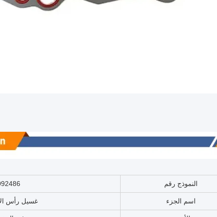
النموذج رقم
092486
اسم الجزء
غسيل رأس ال