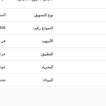
المن
نوع التسويق:
486
النموذج رقم:
في 
الأسهم:
جزء 
التطبيق:
جود
البحرية:
تشنغ
الميناء: