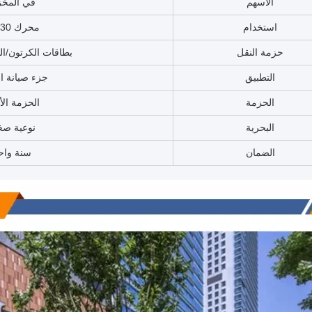
الأسهم
في المخ
استخدام
محرك QST30
حزمة النقل
بطاقات الكرتون/ال
التطبيق
جزء صيانة ا
الحزمة
الحزمة الأ
البحرية
نوعية صغ
الضمان
سنة واح