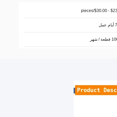
$23.00 - $3
عمل
ة / شهر