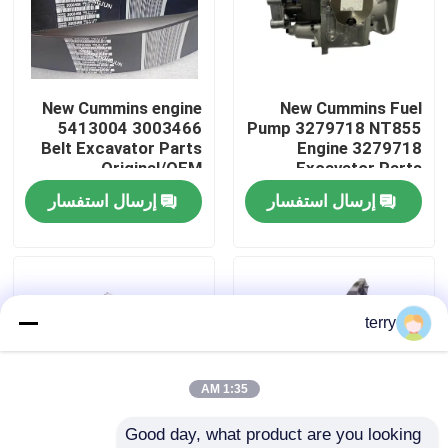
جولة في المعمل
New Cummins engine
New Cummins Fuel
ضبط الجودة
5413004 3003466
Pump 3279718 NT855
Belt Excavator Parts
Engine 3279718
Original/OEM
Excavator Parts
اتصل بنا
Original/OEM
إرسال استفسار
إرسال استفسار
أخبار
طلب اقتباس
terry
قطع غيار Liugong
1:35 AM
Good day, what product are you looking 
قطع غيار الكمون