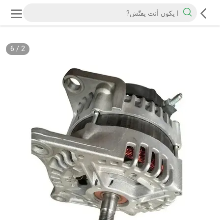
6
/
2