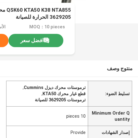
NTA855
3629205 الحرارة للصيانة
MOQ：10 pieces
افضل سعر
منتوج وصف
ترموستات محرك ديزل Cummins
,
تسليط الضوء:
قطع غيار محرك KTA50
,
ترموستات 3629205 للصيانة
Minimum Order Q
10 pieces
uantity
إصدار الشهادات
Provide