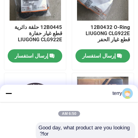
جولة في المعمل
12B0432 O-Ring
12B0445 حلقة دائرية
LIUGONG CLG922E
قطع غيار حفارة
ضبط الجودة
قطع غيار الحفر
LIUGONG CLG922E
إرسال استفسار
إرسال استفسار
اتصل بنا
أخبار
terry
طلب اقتباس
6:50 AM
قطع غيار Liugong
Good day, what product are you looking 
for?
قطع غيار الكمون
SP200834 مجموعة
قطع الغيار الأصلية لـ