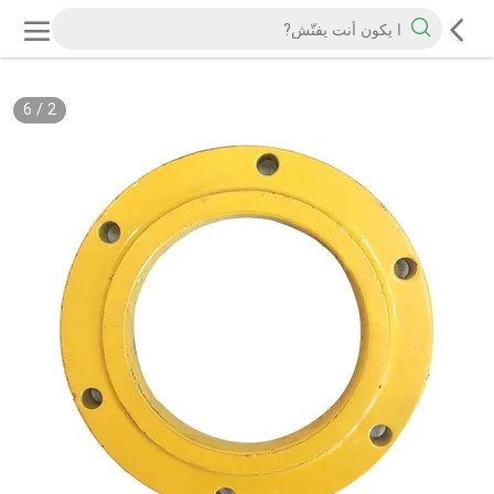
6
/
2