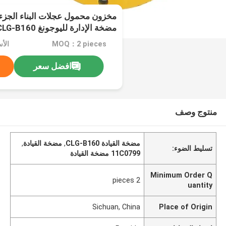
مضخة الإدارة لليوجونغ CLG-B160
MOQ：2 pieces
الأسعار
افضل سعر
منتوج وصف
مضخة القيادة CLG-B160
,
مضخة القيادة
,
تسليط الضوء:
11C0799 مضخة القيادة
Minimum Order Q
2 pieces
uantity
Sichuan, China
Place of Origin