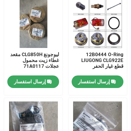
12B0444 O-Ring
ليوجونغ CLG850H مقعد
LIUGONG CLG922E
غطاء زيت محمول
قطع غيار الحفر
عجلات 71A0117
إرسال استفسار
إرسال استفسار
منزل
المنتجات
حول بنا