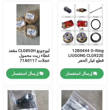
12B0444 O-Ring
ليوجونغ CLG850H مقعد
LIUGONG CLG922E
غطاء زيت محمول
قطع غيار الحفر
عجلات 71A0117
إرسال استفسار
إرسال استفسار
منزل
المنتجات
حول بنا