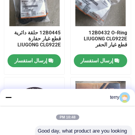
جولة في المعمل
12B0432 O-Ring
12B0445 حلقة دائرية
ضبط الجودة
LIUGONG CLG922E
قطع غيار حفارة
قطع غيار الحفر
LIUGONG CLG922E
اتصل بنا
إرسال استفسار
إرسال استفسار
أخبار
طلب اقتباس
terry
قطع غيار Liugong
10:48 PM
Good day, what product are you looking 
قطع غيار الكمون