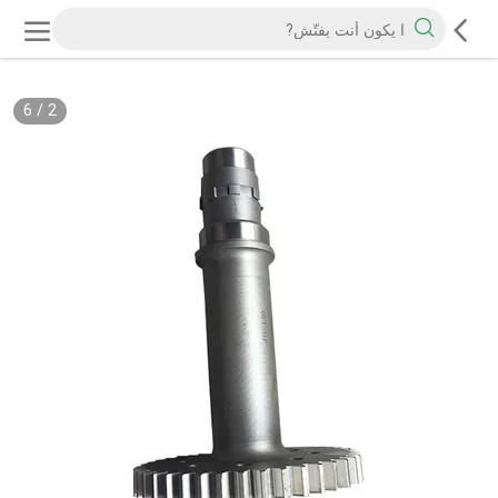
6
/
2