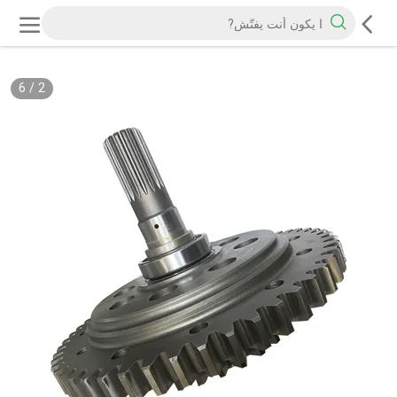
6
/
2