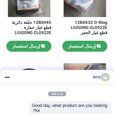
جولة في المعمل
12B0432 O-Ring
12B0445 حلقة دائرية
LIUGONG CLG922E
قطع غيار حفارة
ضبط الجودة
قطع غيار الحفر
LIUGONG CLG922E
إرسال استفسار
إرسال استفسار
اتصل بنا
أخبار
terry
طلب اقتباس
3:10 AM
قطع غيار Liugong
Good day, what product are you looking 
for?
قطع غيار الكمون
SP200834 مجموعة
قطع الغيار الأصلية لـ