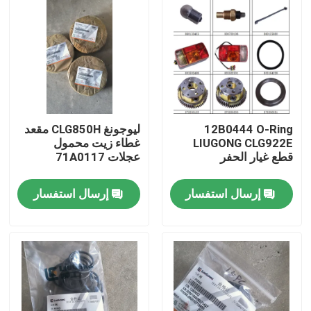
12B0444 O-Ring
ليوجونغ CLG850H مقعد
LIUGONG CLG922E
غطاء زيت محمول
قطع غيار الحفر
عجلات 71A0117
إرسال استفسار
إرسال استفسار
منزل
المنتجات
حول بنا