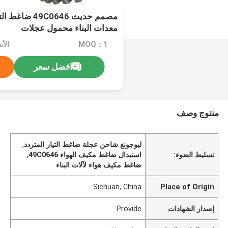
مصمم حديث C0646
معدات البناء محمول عجلات
MOQ：1
افضل سعر
منتوج وصف
ليوجونغ شاحن عجلة ضاغط التيار المتردد
,
تسليط الضوء:
استبدال ضاغط مكيف الهواء 49C0646
,
ضاغط مكيف هواء لآلات البناء
Sichuan, China
Place of Origin
إصدار الشهادات
Provide