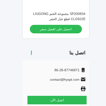
SP200834 مجموعة الختم LIUGONG
CLG922E قطع غيار الحفر
احصل على افضل سعر
اتصل بنا
86-28-87746871
contact@hyspt.com
اتصل الآن