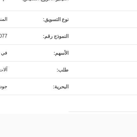
المن
نوع التسويق:
077
النموذج رقم:
في 
الأسهم:
آلات 
طلب:
جود
البحرية: