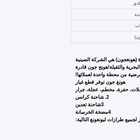
زون
اء
صلية
يرة
دة
وعاء الخشبي
ناء
تعدين
الآلات
ل