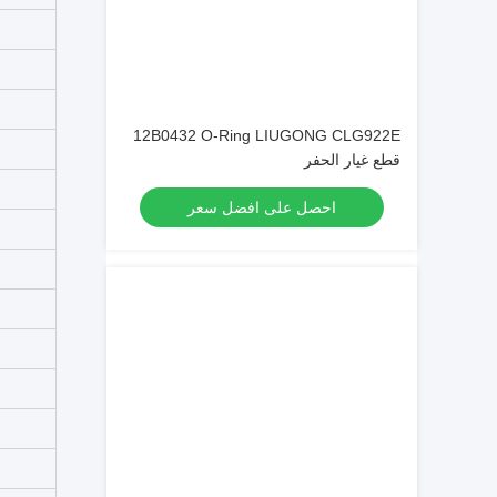
12B0432 O-Ring LIUGONG CLG922E
قطع غيار الحفر
احصل على افضل سعر