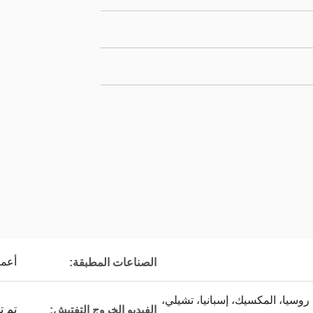
أعما
الصناعات المطبقة:
، روسيا، المكسيك، إسبانيا، تشيلي،
تم ت
الفيديو الخروج التفتيش: