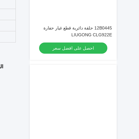
12B0445 حلقة دائرية قطع غيار حفارة
LIUGONG CLG922E
احصل على افضل سعر