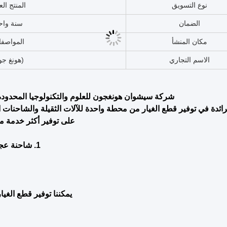
الأسهم
في المخ
استخدام
شاحنة 835
التطبيق
آلات البن
الحزمة
الحزمة الأ
البحرية
نوعية صغ
الضمان
سنة واح
حزمة النقل
بطاقات الكرتون/ال
الحالة
جديد
الصناعات المطبقة
أعمال الب
الصناعات المطبقة
الطاقة وال
الصناعات المطبقة
محلات إصلاح 
موقع صالة العرض
البرازي