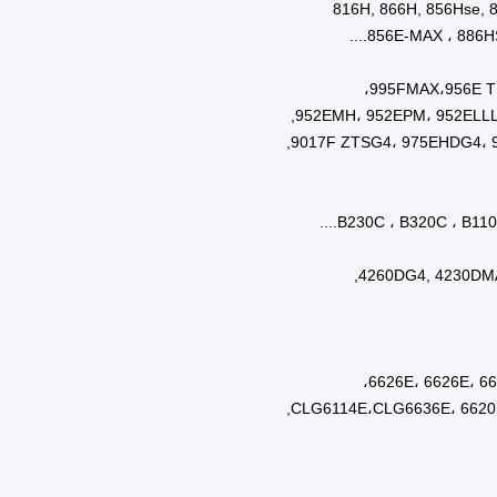
ا
ك
ها
ها
عادي
دة
ت:
ن)