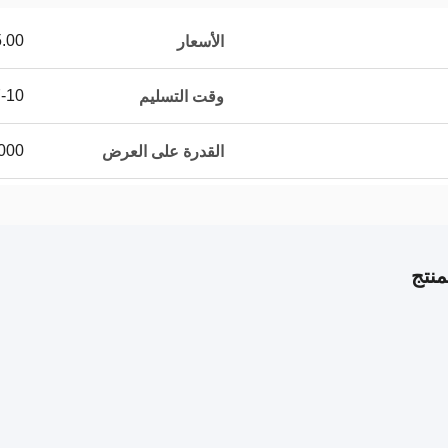
$10.00/pieces
الأسعار
7-10 أيام 
وقت التسليم
10000 قطعة 
القدرة على العرض
نتج