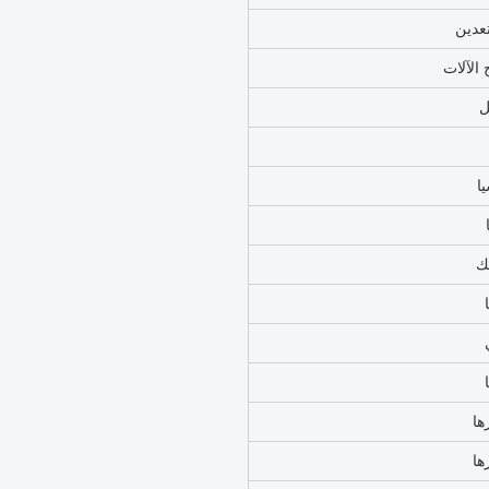
4
شمس