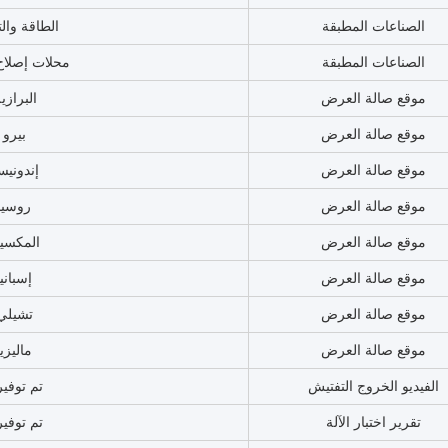
النموذج رقم
1A0077
اسم الجزء
معدات ال