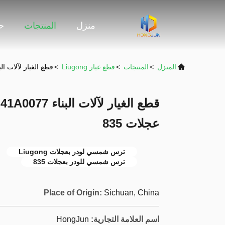
منزل
المنتجات
حو
المنزل
>
المنتجات
>
قطع غيار Liugong
>
قطع الغيار لآلات البناء 41A0077 معدات الشمس لجهاز تحميل
ق
عجلات 835
ترس شمسي لودر بعجلات Liugong
ترس شمسي للودر بعجلات 835
Place of Origin:
Sichuan, China
اسم العلامة التجارية:
HongJun