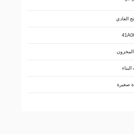
تج العادي
41A0
المخزون
البناء
ة صغيرة