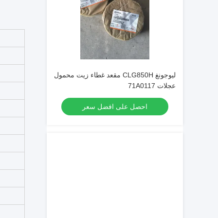
ليوجونغ CLG850H مقعد غطاء زيت محمول
عجلات 71A0117
احصل على افضل سعر