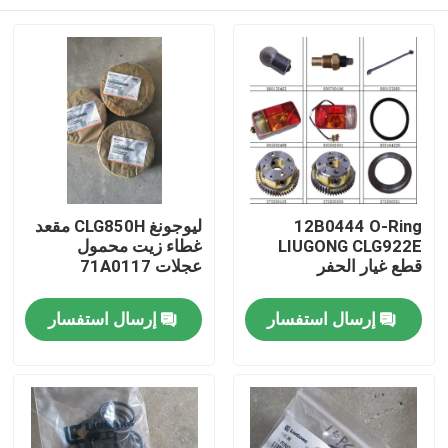
12B0444 O-Ring
ليوجونغ CLG850H مقعد
LIUGONG CLG922E
غطاء زيت محمول
قطع غيار الحفر
عجلات 71A0117
منزل
إرسال استفسار
إرسال استفسار
المنتجات
حول بنا