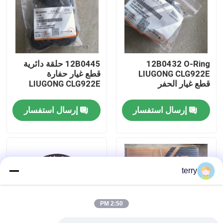
جولة في المعمل
ضبط الجودة
12B0432 O-Ring
12B0445 حلقة دائرية
LIUGONG CLG922E
قطع غيار حفارة
قطع غيار الحفر
LIUGONG CLG922E
اتصل بنا
إرسال استفسار
إرسال استفسار
أخبار
طلب اقتباس
terry
قطع غيار Liugong
2:50 PM
قطع غيار الكمون