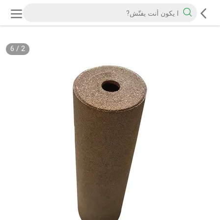
6
/
2