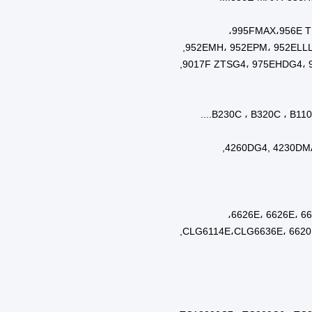
ا
ك
ها
ها
عادي
دة
ت:
ن)