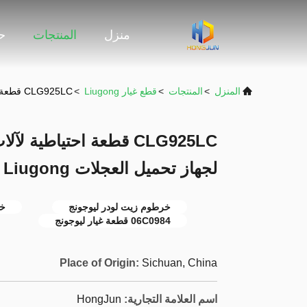
منزل
المنتجات
حو
المنزل
>
المنتجات
>
قطع غيار Liugong
>
CLG925LC قطعة احتياطية لآلات البناء 06C0984 خرطوم زيت لجهاز تحميل العجلات Liugong
لجهاز تحميل العجلات Liugong
خرطوم زيت لودر ليوجونج
خر
06C0984 قطعة غيار ليوجونج
Place of Origin:
Sichuan, China
اسم العلامة التجارية:
HongJun