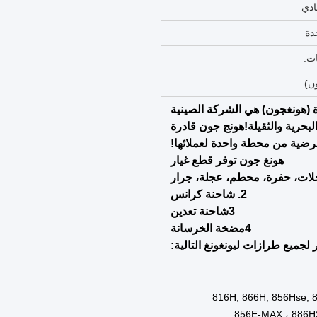
زون
لمحرك
اء
صلية
يرة
دة
وعاء الخشبي
ناء
تعدين
الآلات
ل