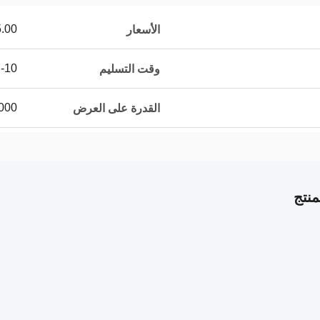
0.00/pieces
الأسعار
7-10 أيام 
وقت التسليم
10000 قطعة 
القدرة على العرض
نتج