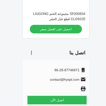
SP200834 مجموعة الختم LIUGONG
CLG922E قطع غيار الحفر
احصل على افضل سعر
اتصل بنا
86-28-87746871
contact@hyspt.com
اتصل الآن