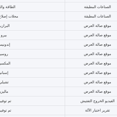
النموذج رقم
6C0984
اسم الجزء
خرطوم ال