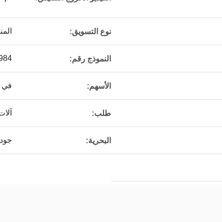
المن
نوع التسويق:
984
النموذج رقم:
في 
الأسهم:
آلات 
طلب:
جود
البحرية: