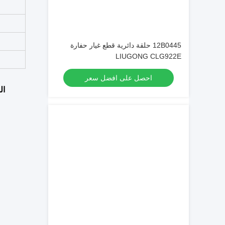
12B0445 حلقة دائرية قطع غيار حفارة
LIUGONG CLG922E
احصل على افضل سعر