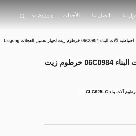
ل بنا
اتصل بنا
الأحداث
Arabic
CLG925LC قطعة احتياطية لآلات البناء 06C0984 خرطوم زيت
طوم آلات بناء CLG925LC