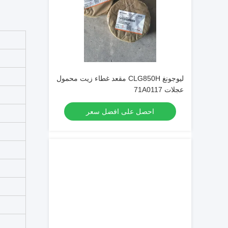
ليوجونغ CLG850H مقعد غطاء زيت محمول
عجلات 71A0117
احصل على افضل سعر