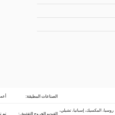
أعما
الصناعات المطبقة:
، روسيا، المكسيك، إسبانيا، تشيلي،
تم ت
الفيديو الخروج التفتيش: