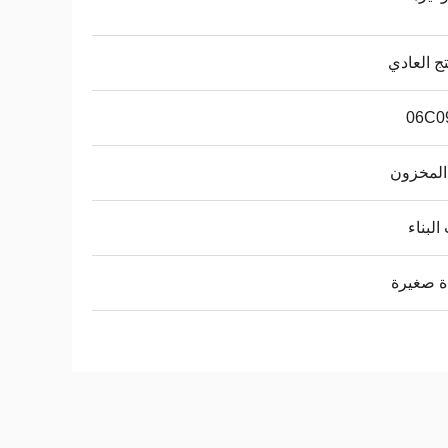
تج العادي
06C0
المخزون
البناء
ة صغيرة