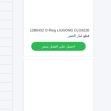
12B0432 O-Ring LIUGONG CLG922E
قطع غيار الحفر
احصل على افضل سعر