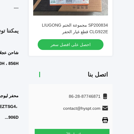
....
SP200834 مجموعة الختم LIUGONG
يمكننا تو
CLG922E قطع غيار الحفر
احصل على افضل سعر
 ، 856H....
اتصل بنا
86-28-87746871
EZTSG4، 
contact@hyspt.com
906D...