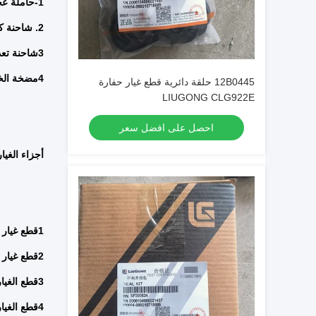
1-حاملة عجلات، حفرة، محطم، عجلة، جرار
2. شاحنة كرانس
3شاحنة تعدين
4مضخة الخرسانة
12B0445 حلقة دائرية قطع غيار حفارة
LIUGONG CLG922E
احصل على افضل سعر
أجزاء الغي
1قطع غيار المحركات (كومينز) ، (شنغهاي ديزل) ، (كاتربيلر) ، (كوماتسو)
2قطع غيار صناديق التروس (ZF Advanced Fast)
3قطع الغيار الهيدروليكية ((مضخة العدادات،صمام،أسطوانة،أنبوب)
4قطع الغيار الكهربائية ((المستشعر، المفتاح، المصباح، لوحة التحكم، المقياس)