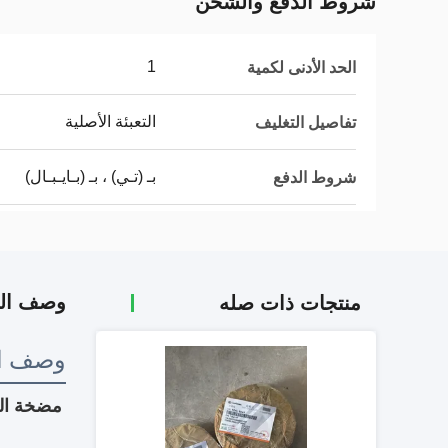
شروط الدفع والشحن
1
الحد الأدنى لكمية
التعبئة الأصلية
تفاصيل التغليف
بـ (تـي) ، بـ (بـايـبـال)
شروط الدفع
وصف الم
منتجات ذات صله
وصف ال
مضخة العدادات الهي