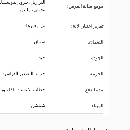
البرازيل، بيرو، إندونيسيا،
موقع صالة العرض:
تشيلي، ماليزيا
تم توفيرها
تقرير اختبار الآلة:
سنتان
الضمان:
جيد
الجودة:
حزمة التصدير القياسية
الحزمة:
خطاب الاعتماد، T/T، ويستن يونيون، غرام المال، باي بال
مدة الدفع:
شنتشن
الميناء: