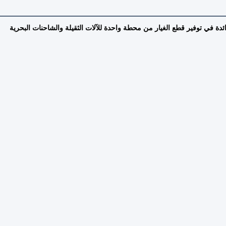
شركة سيشوان هونغجون للعلوم والتكنولوجيا المحدودة (هونغجون) هي الشركة الصينية الرائدة في توفير قطع الغيار من محطة واحدة للآلات الثقيلة والشاحنات البحرية 