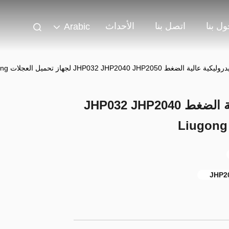
ل بنا
اتصل بنا
الأحداث
Arabic
JHP032 JHP2040 JHP20 لجهاز تحميل العجلات Liugong
مضخة العجلات الهيدروليكية عالية الضغط JHP032 JHP2040