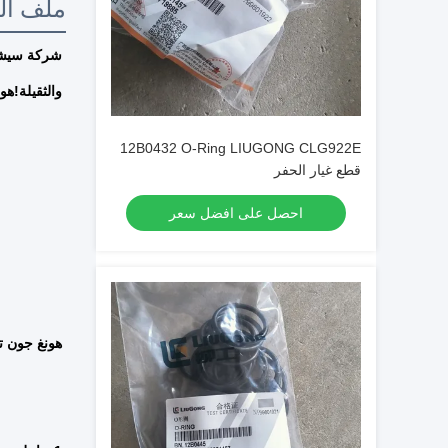
ملف ال
والثقيلة!ه
12B0432 O-Ring LIUGONG CLG922E
قطع غيار الحفر
احصل على افضل سعر
هونغ جون ت