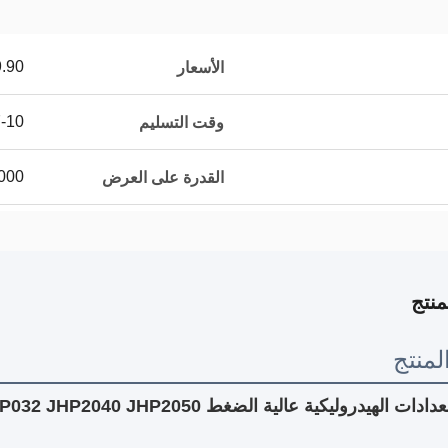
9.90/pieces
الأسعار
7-10 أيام 
وقت التسليم
10000 قطعة / قط
القدرة على العرض
نتج
منتج
دروليكية عالية الضغط JHP032 JHP2040 JHP2050 مضخة هيدروليكية لـ Liugong