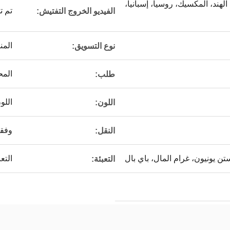
 الهند، المكسيك، روسيا، إسبانيا،
تم ت
الفيديو الخروج التفتيش:
المن
نوع التسويق:
الم
طلب:
اللو
اللون:
وفقا
النقل:
التع
التعبئة: