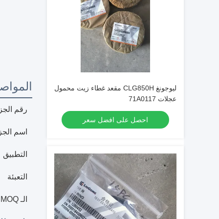
المواص
ليوجونغ CLG850H مقعد غطاء زيت محمول
عجلات 71A0117
رقم الجز
احصل على افضل سعر
اسم الجز
التطبيق
التعبئة
الـ MOQ