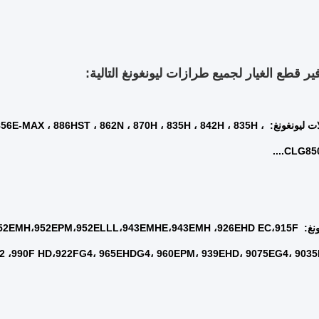
فير قطع الغيار لجميع طرازات ليونغونغ التالية:
شاحن عجلات ليونغونغ: ، 886HST ، 862N ، 870H ، 835H ، 842H ، 835H
CLG850H
محفر ليوجونغ: 952EPM،952ELLL،943EMHE،943EMH ،926EHD EC،915F
،990F HD،922FG4، 965EHDG4، 960EPM، 939EHD، 9075EG4، 9035