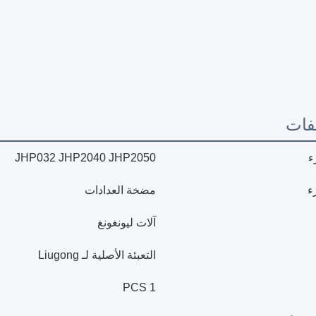
فات
ء
JHP032 JHP2040 JHP2050
ء
مضخة العدادات
آلات ليونغونغ
التعبئة الأصلية لـ Liugong
1 PCS