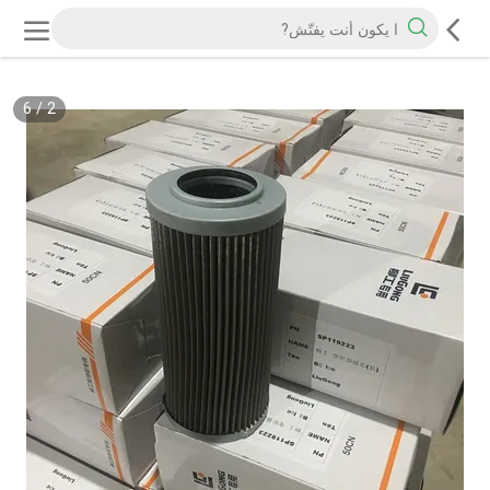
6
/
2