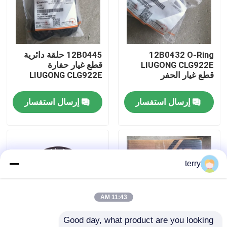
جولة في المعمل
12B0432 O-Ring
12B0445 حلقة دائرية
ضبط الجودة
LIUGONG CLG922E
قطع غيار حفارة
قطع غيار الحفر
LIUGONG CLG922E
اتصل بنا
إرسال استفسار
إرسال استفسار
أخبار
طلب اقتباس
terry
قطع غيار Liugong
11:43 AM
Good day, what product are you looking 
قطع غيار الكمون