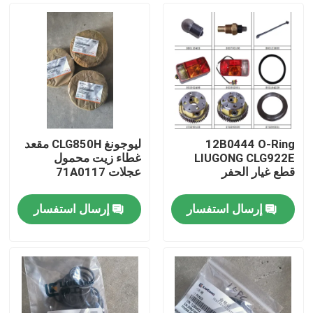
12B0444 O-Ring
ليوجونغ CLG850H مقعد
LIUGONG CLG922E
غطاء زيت محمول
قطع غيار الحفر
عجلات 71A0117
إرسال استفسار
إرسال استفسار
منزل
المنتجات
حول بنا