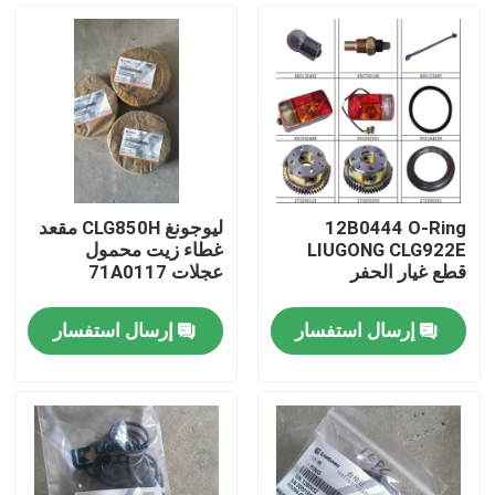
12B0444 O-Ring
ليوجونغ CLG850H مقعد
LIUGONG CLG922E
غطاء زيت محمول
قطع غيار الحفر
عجلات 71A0117
إرسال استفسار
إرسال استفسار
منزل
المنتجات
حول بنا