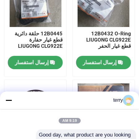
جولة في المعمل
12B0432 O-Ring
12B0445 حلقة دائرية
ضبط الجودة
LIUGONG CLG922E
قطع غيار حفارة
قطع غيار الحفر
LIUGONG CLG922E
اتصل بنا
إرسال استفسار
إرسال استفسار
أخبار
طلب اقتباس
terry
قطع غيار Liugong
9:19 AM
Good day, what product are you looking 
قطع غيار الكمون