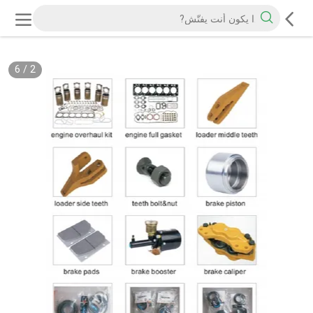
6
/
2