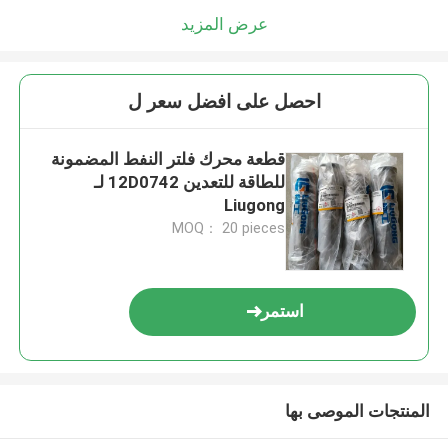
عرض المزيد
احصل على افضل سعر ل
قطعة محرك فلتر النفط المضمونة
للطاقة للتعدين 12D0742 لـ
Liugong
MOQ： 20 pieces
استمر
المنتجات الموصى بها