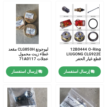
12B0444 O-Ring
ليوجونغ CLG850H مقعد
LIUGONG CLG922E
غطاء زيت محمول
قطع غيار الحفر
عجلات 71A0117
إرسال استفسار
إرسال استفسار
منزل
المنتجات
حول بنا