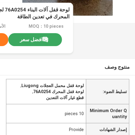
لوحة ق
المحرك في تعدين الطاقة
MOQ：10 pieces
افضل سعر
منتوج وصف
لوحة قفل محمل العجلات Liugong
,
تسليط الضوء:
لوحة قفل المحرك 76A0254
,
قطع غيار آلات التعدين
Minimum Order Q
10 pieces
uantity
إصدار الشهادات
Provide