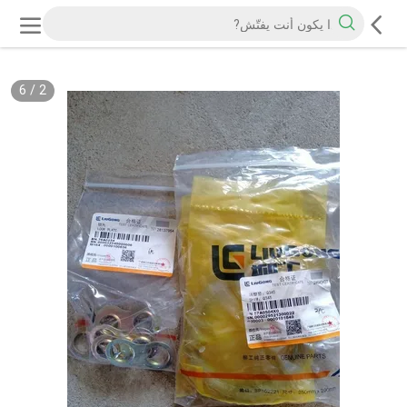
6
/
2