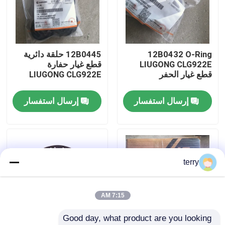
جولة في المعمل
12B0432 O-Ring
12B0445 حلقة دائرية
ضبط الجودة
LIUGONG CLG922E
قطع غيار حفارة
قطع غيار الحفر
LIUGONG CLG922E
اتصل بنا
إرسال استفسار
إرسال استفسار
أخبار
طلب اقتباس
terry
قطع غيار Liugong
7:15 AM
Good day, what product are you looking 
قطع غيار الكمون