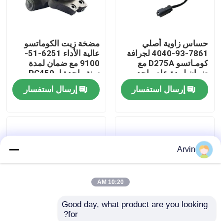
جولة في المعمل
حساس زاوية أصلي
مضخة زيت الكوماتسو
7861-93-4040 لجرافة
عالية الأداء 6251-51-
ضبط الجودة
كومـاتسو D275A مع
9100 مع ضمان لمدة
ضمان لمدة عام واحد
سنة واحدة لـ PC450
PC400
إرسال استفسار
إرسال استفسار
اتصل بنا
أخبار
Arvin
طلب اقتباس
10:20 AM
قطع غيار Liugong
Good day, what product are you looking 
for?
قطع غيار الكمون
المعدات الأصلية من
أجزاء طرّاحات صلبة