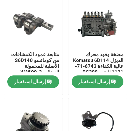
مضخة وقود محرك
متابعة عمود الكمشافات
الديزل Komatsu 6D114
من كوماتسو S6D140
عالية الكفاءة 6743-71-
الأصلية للمحمولة
1131 للحفر PC300
العجلات WA500-3
إرسال استفسار
إرسال استفسار
منزل
المنتجات
حول بنا