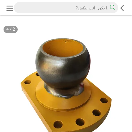
4
/
2