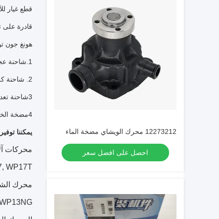
قطع غيار للآ
قادرة على ت
هونغ جون تو
1.شاحنة عجلات، حفرة، محطم، عجلة، جرافة
2. شاحنة كرانس
3شاحنة تعدين
4مضخة الخرسانة
12273212 محرك الويشاي مضخة الماء
يمكننا توفي
محركات آلات البناء:8، WP7H، WP9H، WP10H
احصل على افضل سعر
7, WP17T
محرك الشاحنة: P4, WP4.1، WP4.6N، WP7، WP8، WP6H، WP7H
, WP13NG