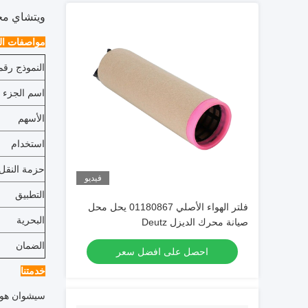
ويتشاي محرك الديزل قطع ا
مواصفات الم
النموذج رقم
اسم الجزء
الأسهم
استخدام
حزمة النقل
فيديو
التطبيق
فلتر الهواء الأصلي 01180867 يحل محل
البحرية
صيانة محرك الديزل Deutz
الضمان
احصل على افضل سعر
خدمتنا
سيشوان هونغ