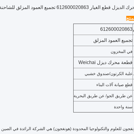
لغيار 612600020863 تجميع العمود المزلق للشاحنة البناء
نتج
612600020863
تجميع العمود المزلق
في المخزون
قطعة محرك ديزل Weichai
علبة الكرتون/صندوق خشبي
قطع صيانة آلات البناء
عن طريق الجو/ عن طريق البحرية
سنة واحدة
جون للعلوم والتكنولوجيا المحدودة (هونغجون) هي الشركة الرائدة في الصين ف