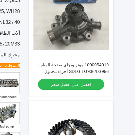
المحرك البحري:  WP6, WP7, WD10, WD12, WP10, WP12, WP13
25, WH28
32 / 40 ،
آلات الطاقة الصناعية: H ، WP10.5H ، WP13
5، 20M33
محرك المعدات الزراعية: WP10 ، WP13
1000054019 موتر ويچاي مضخة المياه لـ
المنتجات الت
SDLG LG936/LG956 أجزاء محمول
عجلات
احصل على افضل سعر