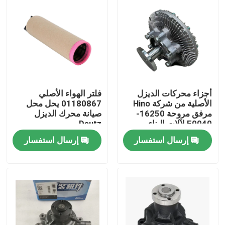
أجزاء محركات الديزل
فلتر الهواء الأصلي
الأصلية من شركة Hino
01180867 يحل محل
مرفق مروحة 16250-
صيانة محرك الديزل
E0040 لآلات البناء
Deutz
إرسال استفسار
إرسال استفسار
منزل
المنتجات
حول بنا