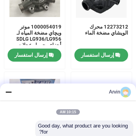
جولة في المعمل
12273212 محرك
1000054019 موتر
الويشاي مضخة الماء
ويچاي مضخة المياه لـ
ضبط الجودة
SDLG LG936/LG956
أجزاء محمول عجلات
إرسال استفسار
إرسال استفسار
اتصل بنا
أخبار
Arvin
طلب اقتباس
10:15 AM
قطع غيار Liugong
Good day, what product are you looking 
for?
قطع غيار الكمون
قطع غيار معدات البناء
1000054019 مضخة