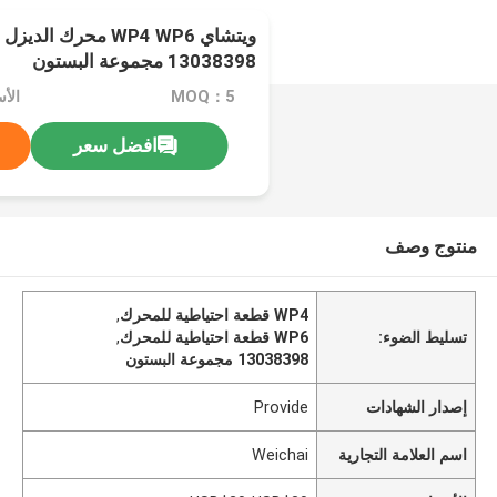
13038398 مجموعة البستون
MOQ：5
الأسعار
افضل سعر
منتوج وصف
WP4 قطعة احتياطية للمحرك
,
تسليط الضوء:
WP6 قطعة احتياطية للمحرك
,
13038398 مجموعة البستون
إصدار الشهادات
Provide
اسم العلامة التجارية
Weichai