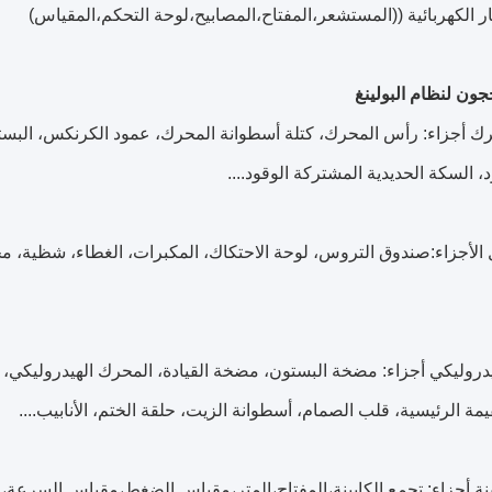
جون لنظام البولينغ
ك أجزاء: رأس المحرك، كتلة أسطوانة المحرك، عمود الكرنكس، البست
، السكة الحديدية المشتركة الوقود....
 الأجزاء:صندوق التروس، لوحة الاحتكاك، المكبرات، الغطاء، شظية،
يدروليكي أجزاء: مضخة البستون، مضخة القيادة، المحرك الهيدروليكي
قيمة الرئيسية، قلب الصمام، أسطوانة الزيت، حلقة الختم، الأنابيب....
ينة أجزاء: تجمع الكابينة،المفتاح،المتر،مقياس الضغط،مقياس السرع