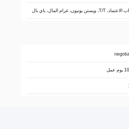
، T/T، ويستن يونيون، غرام المال، باي بال
negoti
م عمل