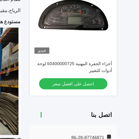
الرياح،مقي
مستودع هو
فيديو
أجزاء الحفرة المهنية 60400000725 لوحة
أدوات للتغيير
احصل على افضل سعر
اتصل بنا
86-28-87746871