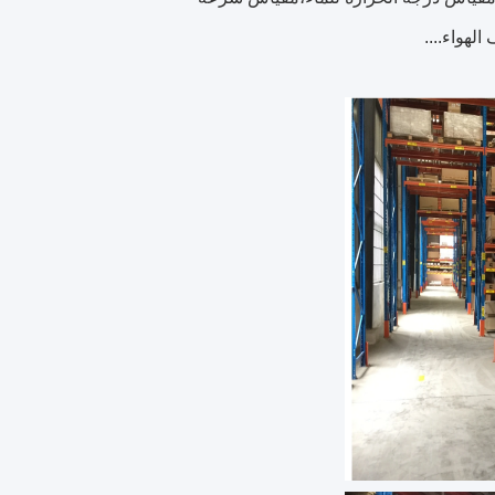
لهواء....