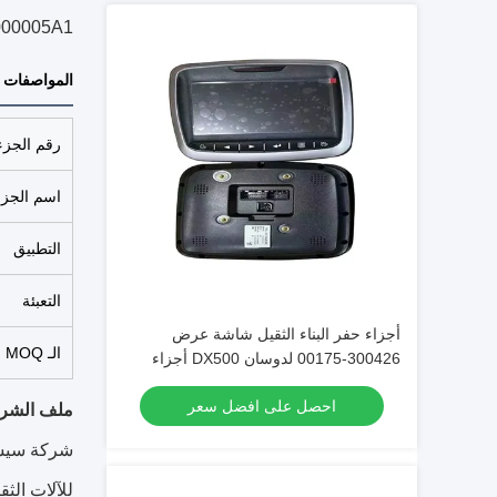
OL 9G65076A000005A1
المواصفات
رقم الجزء
اسم الجزء
التطبيق
التعبئة
أجزاء حفر البناء الثقيل شاشة عرض
الـ MOQ
300426-00175 لدوسان DX500 أجزاء
الصيانة
احصل على افضل سعر
ملف الشر
شركة سيشوا
للآلات الث