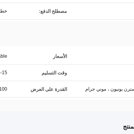
خطاب الاعتماد
مصطلح الدفع:
able
الأسعار
10-15 يو
وقت التسليم
100
القدرة على العرض
نتج