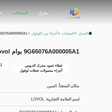
منزل
المنتجات
حو
المنزل
>
المنتجات
>
أجزاء من اللوفول
>
9G65076A000005A1 بوام Lovol أجزاء محم
9G65076A000005A1 بوام Lovol أجزاء محمول عجلات
غطاء عمود محرك الدبوس
أج
أجزاء محمولات عجلات لوفول
مكان المنشأ:
الصين
اسم العلامة التجارية:
LOVOL