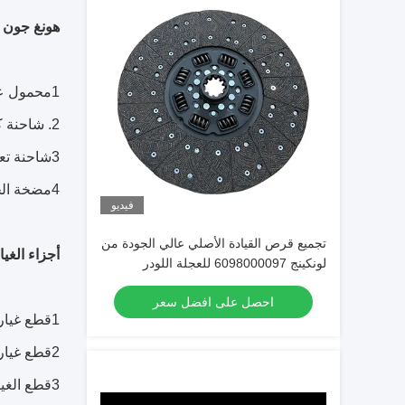
هونغ جون ت
1محمول عجلات، حفرة، محطم، عجلة، جرار
2. شاحنة كرانس
3شاحنة تعدين
4مضخة الخرسانة
فيديو
تجميع قرص القيادة الأصلي عالي الجودة من
أجزاء الغي
لونكينج 6098000097 للعجلة اللودر
احصل على افضل سعر
1قطع غيار المحركات (كومينز) ، (شانغهاي ديزل) ، (كاتربيلر) ، (كوماتسو)
2قطع غيار علبة التروس (ZF Advanced Fast)
3قطع الغيار الهيدروليكية (مضخة العدادات،صمام،أسطوانة،أنبوب)