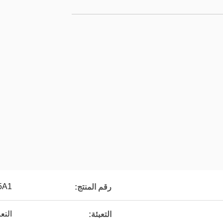
5A1
رقم المنتج:
التع
التعبئة: