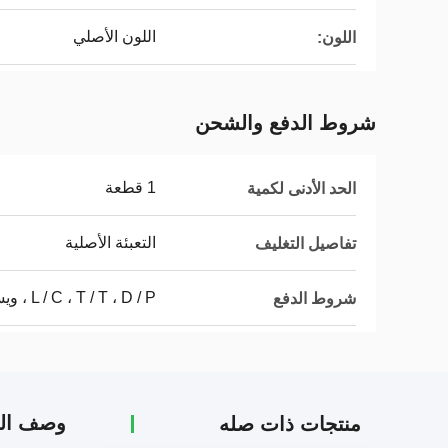
اللون الأصلي
اللون:
شروط الدفع والشحن
1 قطعة
الحد الأدنى لكمية
التعبئة الأصلية
تفاصيل التغليف
L / C ، T / T ، D / P ، ويسترن يونيون ، موني جرام
شروط الدفع
وصف الم
منتجات ذات صله