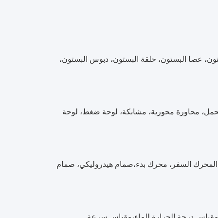
ون، عصا البستون، حلقة البستون، دبوس البستون،
 محمل، محاورة محورية، مشابكة، لوحة ضغط، لوحة
، المحرك السفر، محرك بدء،صمام هيدروليكي، صمام
ة،مقياس درجة الحرارة للماء،مقياس سرعة