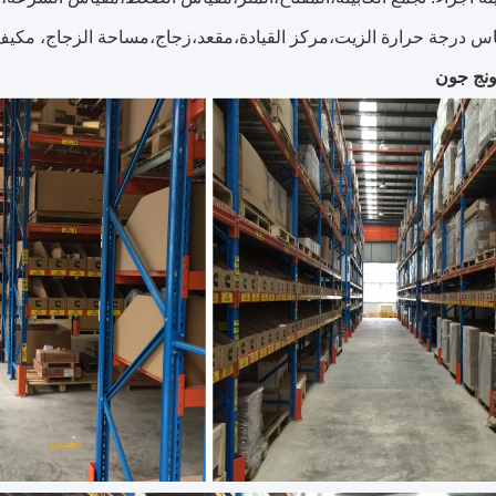
اس درجة حرارة الزيت،مركز القيادة،مقعد،زجاج،مساحة الزجاج، مكيف ا
نج جون