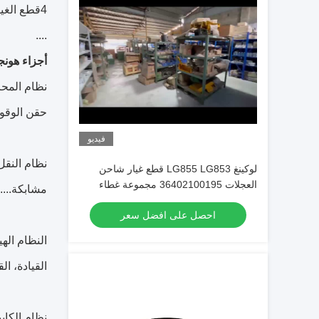
4قطع الغيار الكهربائية ((المستشعر،المفتاح،المصابيح،لوحة التحكم،المقياس)
....
أجزاء هونج
نظام المحر
حقن الوقود
فيديو
نظام النقل
لوكينغ LG855 LG853 قطع غيار شاحن
العجلات 36402100195 مجموعة غطاء
مشابكة....
الزيت
احصل على افضل سعر
النظام اله
القيادة، ال
نظام الكاب