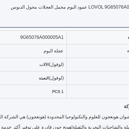
LOV عمود البوم محمل العجلات محول الدبوس
9G65076A000005A1
عجلة البوم
(لوفول)
الآلات
(لوفول)
التعبئة
1 PCS
كة
ن هونغجون للعلوم والتكنولوجيا المحدودة (هونغجون) هي الشركة الص
قيلة والشاحنات البحرية والثقيلة!هونج جون قادرة على توفير أكثر خدم