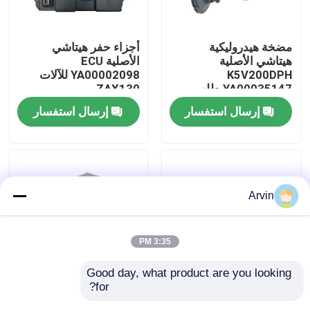
جولة في المعمل
مضخة هيدروليكية
أجزاء حفر هيتاشي
هيتاشي الأصلية
الأصلية ECU
K5V200DPH
YA00002098 للآلات
ضبط الجودة
YA00035147 طلب
ZAX130
للحفر ZX450 470
إرسال استفسار
إرسال استفسار
اتصل بنا
أخبار
Arvin
طلب اقتباس
3:35 PM
قطع غيار Liugong
Good day, what product are you looking 
for?
صمام الإغاثة الرئيسي
صمام تحكم هيدروليكي
قطع غيار الكمون
لجهاز الحفر EX200-5
عالي الجودة