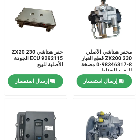
محفر هيتاشي الأصلي
حفر هيتاشي ZX20 230
ZX200 230 قطع الغيار
ECU 9292115 الجودة
8-98346317-0 مضخة
الأصلية للبيع
الوقود للحفاظ
إرسال استفسار
إرسال استفسار
منزل
المنتجات
حول بنا