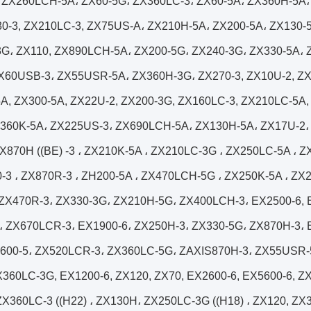
، ZX260LCH-5A، ZX60-5G، ZX360LC-3، ZX60-5A، ZX360H-5A،
0-3, ZX210LC-3, ZX75US-A، ZX210H-5A، ZX200-5A، ZX130-5
G، ZX110, ZX890LCH-5A، ZX200-5G، ZX240-3G، ZX330-5A، 
X60USB-3، ZX55USR-5A، ZX360H-3G، ZX270-3, ZX10U-2, Z
A, ZX300-5A, ZX22U-2, ZX200-3G, ZX160LC-3, ZX210LC-5A,
360K-5A، ZX225US-3، ZX690LCH-5A، ZX130H-5A، ZX17U-2،
X870H ((BE) -3 ، ZX210K-5A ، ZX210LC-3G ، ZX250LC-5A ، 
-3 ، ZX870R-3 ، ZH200-5A ، ZX470LCH-5G ، ZX250K-5A ، Z
ZX470R-3، ZX330-3G، ZX210H-5G، ZX400LCH-3، EX2500-6, 
 ZX670LCR-3، EX1900-6، ZX250H-3، ZX330-5G، ZX870H-3، 
3600-5، ZX520LCR-3، ZX360LC-5G، ZAXIS870H-3، ZX55USR-
X360LC-3G, EX1200-6, ZX120, ZX70, EX2600-6, EX5600-6, Z
ZX360LC-3 ((H22) ، ZX130H، ZX250LC-3G ((H18) ، ZX120, Z