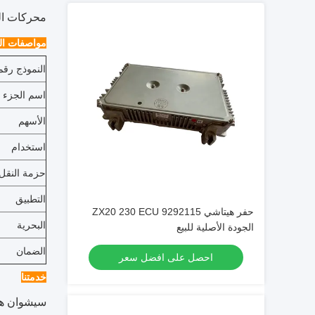
محركات الديزل للإنشاءات الج
مواصفات الم
النموذج رقم
اسم الجزء
الأسهم
استخدام
حزمة النقل
التطبيق
حفر هيتاشي ZX20 230 ECU 9292115
البحرية
الجودة الأصلية للبيع
الضمان
احصل على افضل سعر
خدمتنا
سيشوان هون