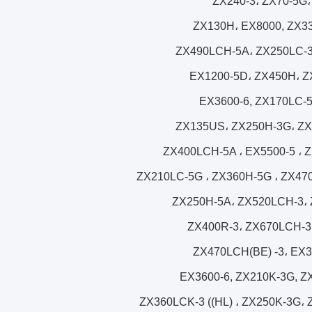
ZX240-3، ZX70-5G
ZX130H، EX8000, ZX33
ZX490LCH-5A، ZX250LC-3
EX1200-5D، ZX450H، Z
EX3600-6, ZX170LC-5
ZX135US، ZX250H-3G، ZX
ZX400LCH-5A ، EX5500-5 ، Z
ZX210LC-5G ، ZX360H-5G ، ZX470
ZX250H-5A، ZX520LCH-3، 
ZX400R-3، ZX670LCH-3،
ZX470LCH(BE) -3، EX
EX3600-6, ZX210K-3G, Z
ZX360LCK-3 ((HL) ، ZX250K-3G، 