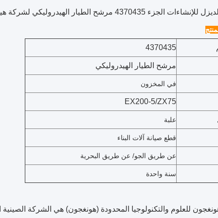
زء 4370435 مرشح الطيار الهيدروليكي لشركة هيتاشي EX200-5 ZX75
نتج
4370435
مرشح الطيار الهيدروليكي
في المخزون
EX200-5/ZX75
علبة
قطع صيانة آلات البناء
عن طريق الجو/ عن طريق البحرية
سنة واحدة
غجون للعلوم والتكنولوجيا المحدودة (هونغجون) هي الشركة الصينية ال