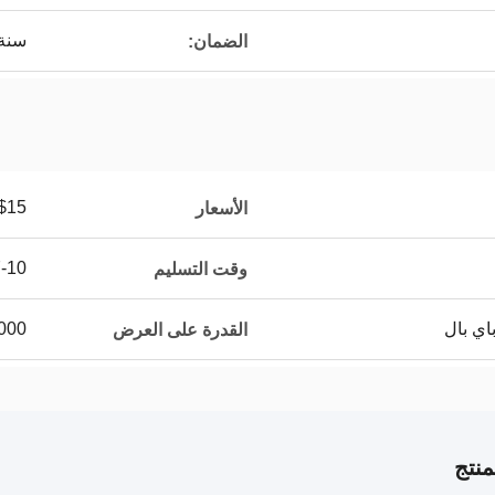
سنة 
الضمان:
$15
الأسعار
7-10 أيام 
وقت التسليم
10000 قطعة 
القدرة على العرض
نتج