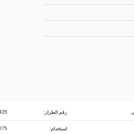
ي
435
رقم الطراز:
X75
استخدام: