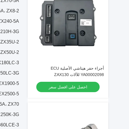
 ZX70-5A
A، ZX8-2
ZX240-5A
X210H-3G
 ZX35U-2
 ZX50U-2
ZX180LC-3
أجزاء حفر هيتاشي الأصلية ECU
X250LC-3G
YA00002098 للآلات ZAX130
EX1900-5
احصل على افضل سعر
EX2500-5
5A، ZX70
X250K-3G
X360LCE-3