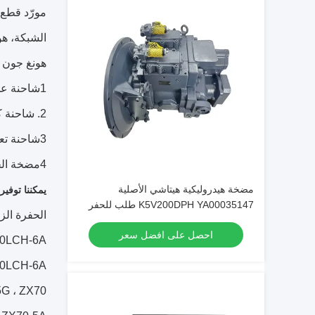
مورّد قطع غ
الشبكة، هو
هونغ جون ت
1شاحنة عجلات، حفرة، محطم، عجلة، جرار
2. شاحنة كرانس
3شاحنة تعدين
4مضخة الخرسانة
مضخة هيدروليكية هيتاشي الأصلية
يمكننا توفير
K5V200DPH YA00035147 طلب للحفر
الحفرة الز
ZX450 470
احصل على افضل سعر
520LCH-6A
730LCH-6A
5G ، ZX70