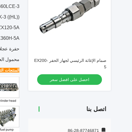
X360LCE-3
-3 ((HL))
 ZX120-5A
5A، ZX360H-5A
حفرة عجلات: -3، ZX170W-3، ZX210W، ZX190W-3
محمول العجلات: 220-5A ، ZW370-G ، ZW140 ، LX40-7 ، ZW330
صمام الإغاثة الرئيسي لجهاز الحفر EX200-
5
المنتجات الت
احصل على افضل سعر
اتصل بنا
86-28-87746871