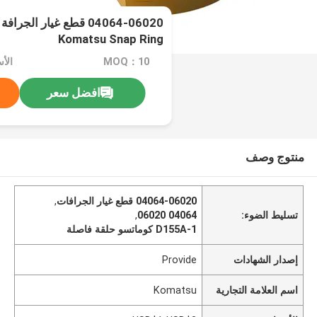
Komatsu Snap Ring
MOQ：10
الأسعار
افضل سعر
منتوج وصف
04064-06020 قطع غيار الجرافات
,
تسليط الضوء:
04064 06020
,
D155A-1 كوماتسو حلقة فاصلة
إصدار الشهادات
Provide
اسم العلامة التجارية
Komatsu