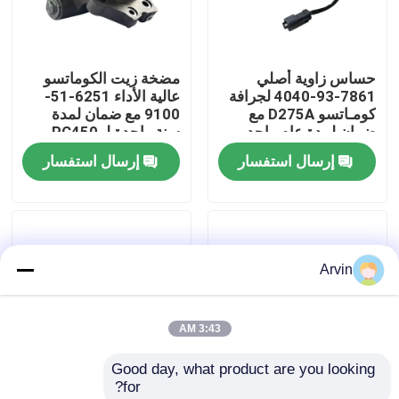
جولة في المعمل
حساس زاوية أصلي
مضخة زيت الكوماتسو
7861-93-4040 لجرافة
عالية الأداء 6251-51-
ضبط الجودة
كومـاتسو D275A مع
9100 مع ضمان لمدة
ضمان لمدة عام واحد
سنة واحدة لـ PC450
PC400
إرسال استفسار
إرسال استفسار
اتصل بنا
أخبار
Arvin
طلب اقتباس
3:43 AM
قطع غيار Liugong
Good day, what product are you looking 
for?
قطع غيار الكمون
المعدات الأصلية من
أجزاء طرّاحات صلبة