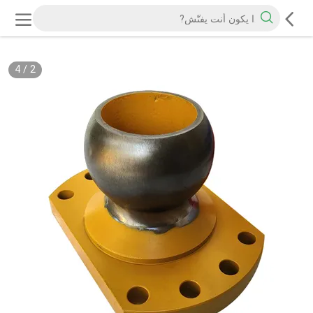
4
/
2