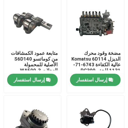
مضخة وقود محرك
متابعة عمود الكمشافات
الديزل Komatsu 6D114
من كوماتسو S6D140
عالية الكفاءة 6743-71-
الأصلية للمحمولة
1131 للحفر PC300
العجلات WA500-3
إرسال استفسار
إرسال استفسار
منزل
المنتجات
حول بنا