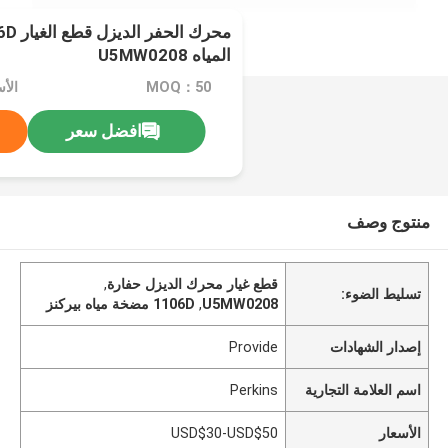
المياه U5MW0208
MOQ：50
الأسعار
افضل سعر
منتوج وصف
قطع غيار محرك الديزل حفارة
,
تسليط الضوء:
U5MW0208
,
1106D مضخة مياه بيركنز
إصدار الشهادات
Provide
اسم العلامة التجارية
Perkins
الأسعار
USD$30-USD$50