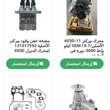
محرك بيركنز 403D-11
مضخة حقن وقود بيركنز
الأصلي/OEM 19.7 كيلو
الأصلية 131017592
واط 3000 دورة في
لمحرك الديزل 403D
الدقيقة
إرسال استفسار
إرسال استفسار
منزل
المنتجات
حول بنا