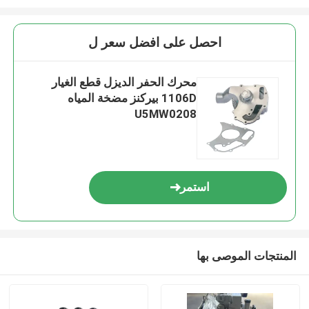
احصل على افضل سعر ل
محرك الحفر الديزل قطع الغيار
1106D بيركنز مضخة المياه
U5MW0208
استمر
المنتجات الموصى بها