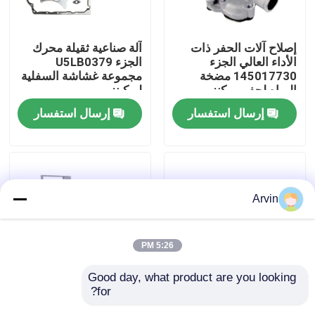
جولة في المعمل
إصلاح آلات الحفر ذات
آلة صناعية ثقيلة محرك
الأداء العالي الجزء
الجزء U5LB0379
145017730 مضخة
مجموعة غشاشة السفلية
ضبط الجودة
المياه لحفر بيركنز
لبركينز
إرسال استفسار
إرسال استفسار
اتصل بنا
أخبار
Arvin
طلب اقتباس
5:26 PM
قطع غيار Liugong
Good day, what product are you looking 
for?
الطاقة التعدين الحفار
تصفية زيت هيدروليكية
قطع غيار الكمون
الصناعي محرك الديزل
من الجودة الأصلية