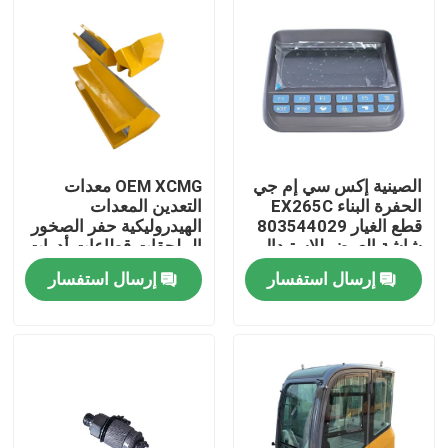
الصينية إكس سي إم جي
OEM XCMG معدات
الحفرة البناء EX265C
التعدين المعدات
قطع الغيار 803544029
الهيدروليكية حفر الصخور
شاشة العرض للاستبدال
الملحقات قطاعات أدوات
الحفر 413480383
إرسال استفسار
إرسال استفسار
413480377
413480387
منزل
المنتجات
حول بنا