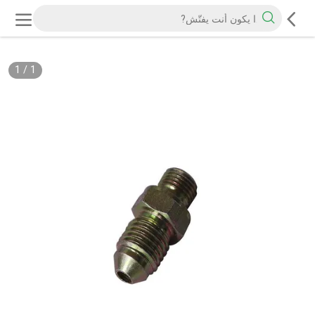
1
/
1