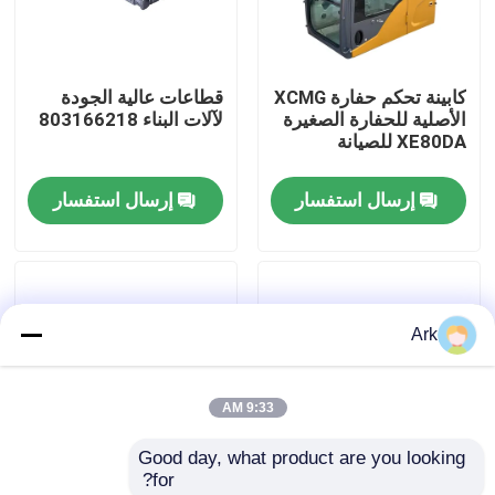
جولة في المعمل
كابينة تحكم حفارة XCMG
قطاعات عالية الجودة
الأصلية للحفارة الصغيرة
لآلات البناء 803166218
ضبط الجودة
XE80DA للصيانة
إرسال استفسار
إرسال استفسار
اتصل بنا
أخبار
Ark
طلب اقتباس
9:33 AM
قطع غيار Liugong
Good day, what product are you looking 
for?
قطع غيار الكمون
أجزاء بناء الجودة الأصلية
تصفية هواء من نوعية