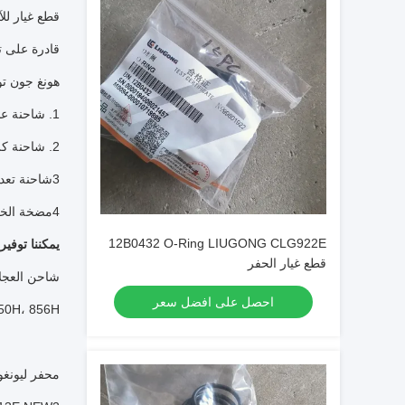
قطع غيار للآ
قادرة على ت
هونغ جون تو
1. شاحنة عجلات، حفرة، محطم، عجلة، جرار
2. شاحنة كرانس
3شاحنة تعدين
4مضخة الخرسانة
12B0432 O-Ring LIUGONG CLG922E
يمكننا توفير
قطع غيار الحفر
شاحن العجلات ليوجونغ: 35N ، 856E-MAX ، 886HST ، 862N
احصل على افضل سعر
، 856H....
محفر ليونغونغ:  R ،939FG4MAX،938ELL،936EDM،952EMH،952EPM،952ELLL