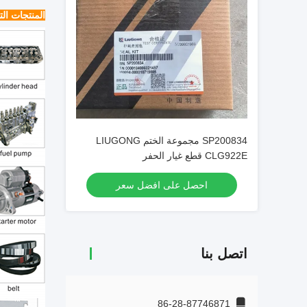
المنتجات الت
SP200834 مجموعة الختم LIUGONG
CLG922E قطع غيار الحفر
احصل على افضل سعر
اتصل بنا
86-28-87746871