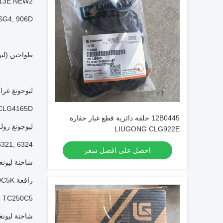
13E NEW2,
, 906D...
طواحين (ليوجونغ): (بي 230 سي) ، (بي 320 سي) ، (بي 110 سي) ،
ليوجونغ غرايدر: 15DMAXG4، 4180DMAXG4، 4165DG4، 4215,4180"CLG4200D
G4165D....
12B0445 حلقة دائرية قطع غيار حفارة
ليوجونغ رولر: 622E، 6622E، 6166EG4، 6618E، CLG6116E، CLG6114E، CLG6636E، 6620E
LIUGONG CLG922E
, 6324....
احصل على افضل سعر
شاحنة ليونغونغ: F180, F330
رافعة Liugong: TC13000C7، TC800C6، TC8005L، TC500C5L، TC400C5، TC300C5، TC250C5K-1، TC250C5K،
C250C5....
شاحنة ليونغونغ: A-EV، DR100C، DW90A-H، DW90A-H، DW90A، DW90A، DR50C