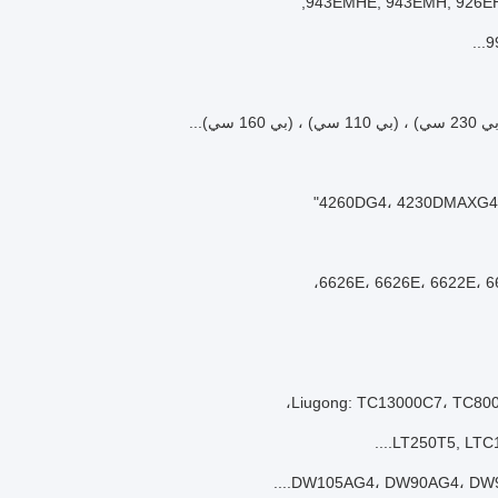
943EMHE, 943EMH, 926EH
9
LT250T5, LTC1