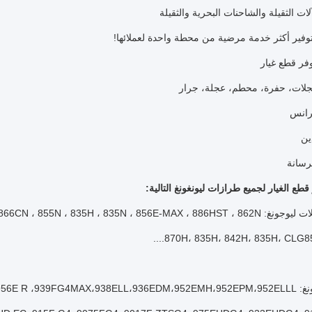
لات الثقيلة والشاحنات البحرية والثقيلة
وفير أكثر خدمة مرضية من محطة واحدة لعملائها!
فر قطع غيار
 قطع الغيار لجميع طرازات ليونغونغ التالية:
816H ، 866H ، 856Hse ، 856CN ، 866CN ، 855N ، 835H ، 8 ،
870H، 835H، 842H، 835H، CLG850H
995FMAX،956E TN،956E،