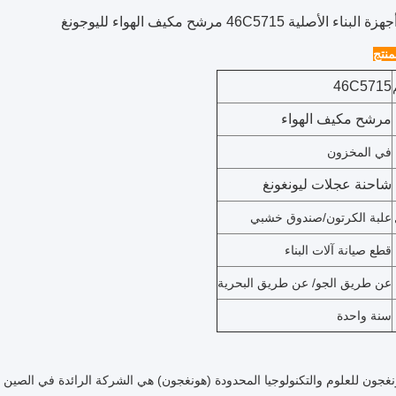
الأصلية 46C5715 مرشح مكيف الهواء لليوجونغ
نتج
46C5715
مرشح مكيف الهواء
في المخزون
شاحنة عجلات ليونغونغ
علبة الكرتون/صندوق خشبي
قطع صيانة آلات البناء
عن طريق الجو/ عن طريق البحرية
سنة واحدة
جون للعلوم والتكنولوجيا المحدودة (هونغجون) هي الشركة الرائدة في الصين ف