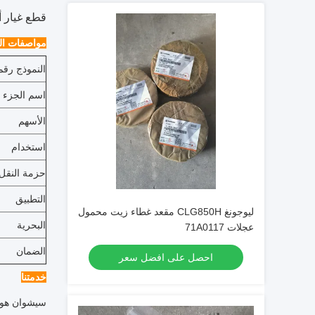
قطع غيار أجهزة البناء 
مواصفات الم
النموذج رقم
اسم الجزء
الأسهم
استخدام
حزمة النقل
التطبيق
ليوجونغ CLG850H مقعد غطاء زيت محمول
البحرية
عجلات 71A0117
الضمان
احصل على افضل سعر
خدمتنا
سيشوان هونغ