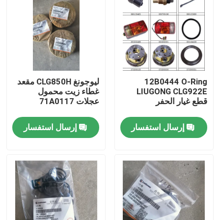
12B0444 O-Ring
ليوجونغ CLG850H مقعد
LIUGONG CLG922E
غطاء زيت محمول
قطع غيار الحفر
عجلات 71A0117
إرسال استفسار
إرسال استفسار
منزل
المنتجات
حول بنا