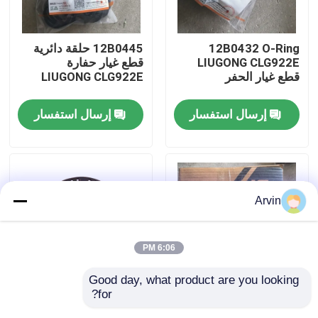
جولة في المعمل
12B0432 O-Ring
12B0445 حلقة دائرية
LIUGONG CLG922E
قطع غيار حفارة
قطع غيار الحفر
LIUGONG CLG922E
ضبط الجودة
إرسال استفسار
إرسال استفسار
اتصل بنا
أخبار
Arvin
طلب اقتباس
6:06 PM
قطع غيار Liugong
Good day, what product are you looking 
for?
SP200834 مجموعة
قطع الغيار الأصلية لـ
قطع غيار الكمون
الختم LIUGONG
Liugong Excavator