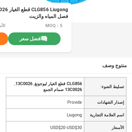
فصل المياه والزيت
MOQ：5
الأسعار
افضل سعر
منتوج وصف
CLG856 قطع الغيار ليوجونغ
,
13C0026
,
تسليط الضوء:
13C0026 صمام الجمع
إصدار الشهادات
Provide
اسم العلامة التجارية
Liugong
الأسعار
USD$20-USD$30