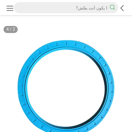
4
/
2