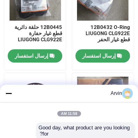
جولة في المعمل
12B0432 O-Ring
12B0445 حلقة دائرية
LIUGONG CLG922E
قطع غيار حفارة
ضبط الجودة
قطع غيار الحفر
LIUGONG CLG922E
إرسال استفسار
إرسال استفسار
اتصل بنا
أخبار
Arvin
طلب اقتباس
11:58 AM
قطع غيار Liugong
Good day, what product are you looking 
for?
قطع غيار الكمون
SP200834 مجموعة
قطع الغيار الأصلية لـ