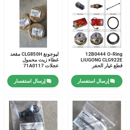
12B0444 O-Ring
ليوجونغ CLG850H مقعد
LIUGONG CLG922E
غطاء زيت محمول
قطع غيار الحفر
عجلات 71A0117
إرسال استفسار
إرسال استفسار
منزل
المنتجات
حول بنا