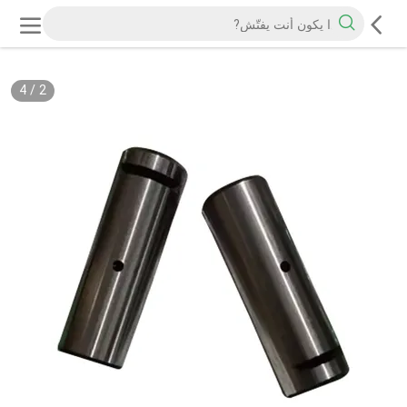
4
/
2