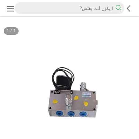
1
/
1