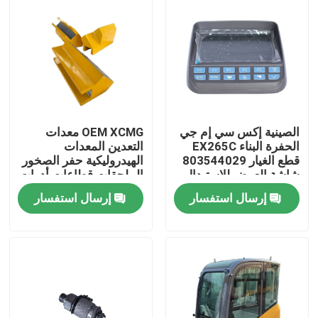
الصينية إكس سي إم جي
OEM XCMG معدات
الحفرة البناء EX265C
التعدين المعدات
قطع الغيار 803544029
الهيدروليكية حفر الصخور
شاشة العرض للاستبدال
الملحقات قطاعات أدوات
الحفر 413480383
إرسال استفسار
إرسال استفسار
413480377
413480387
منزل
المنتجات
حول بنا