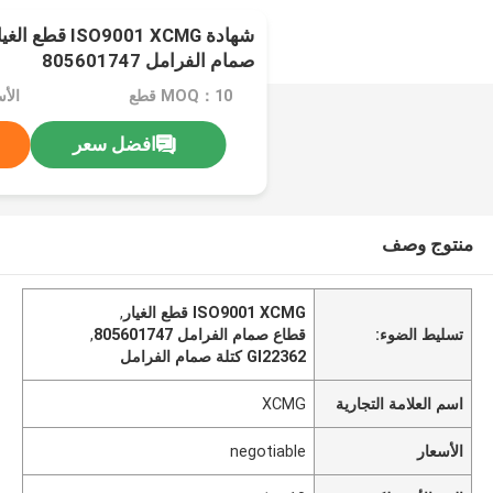
صمام الفرامل 805601747
MOQ：10 قطع
الأسعا
افضل سعر
منتوج وصف
ISO9001 XCMG قطع الغيار
,
تسليط الضوء:
قطاع صمام الفرامل 805601747
,
Gl22362 كتلة صمام الفرامل
اسم العلامة التجارية
XCMG
الأسعار
negotiable