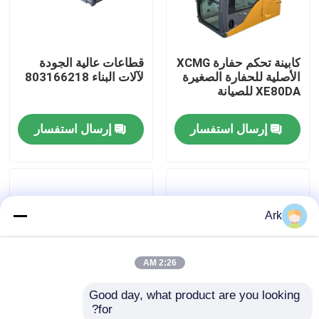
جولة في المعمل
كابينة تحكم حفارة XCMG
قطاعات عالية الجودة
الأصلية للحفارة الصغيرة
لآلات البناء 803166218
ضبط الجودة
XE80DA للصيانة
إرسال استفسار
إرسال استفسار
اتصل بنا
أخبار
Ark
طلب اقتباس
2:26 AM
قطع غيار Liugong
Good day, what product are you looking 
for?
قطع غيار الكمون
أجزاء بناء الجودة الأصلية
تصفية هواء من نوعية