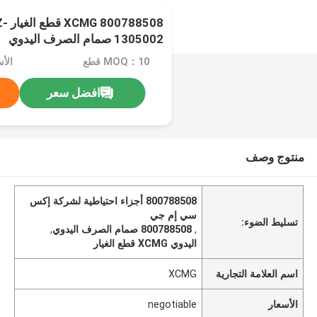
8508
1305002 صمام الصرف اليدوي
MOQ：10 قطع
الأسعا
افضل سعر
منتوج وصف
800788508 أجزاء احتياطية لشركة إكس
سي إم جي
تسليط الضوء:
,
800788508 صمام الصرف اليدوي
,
اليدوي XCMG قطع الغيار
اسم العلامة التجارية
XCMG
الأسعار
negotiable