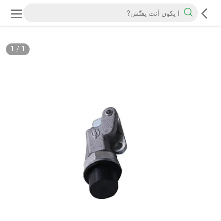
1
/
1