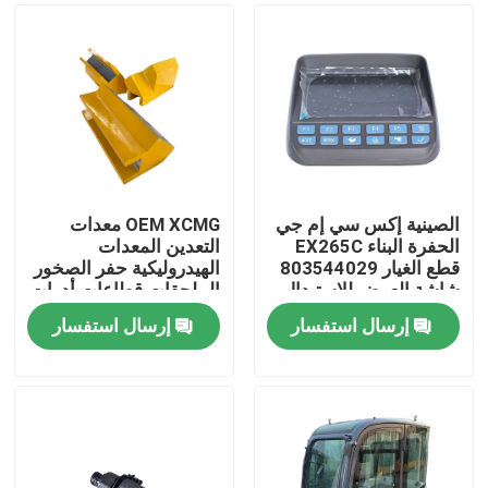
الصينية إكس سي إم جي
OEM XCMG معدات
الحفرة البناء EX265C
التعدين المعدات
قطع الغيار 803544029
الهيدروليكية حفر الصخور
شاشة العرض للاستبدال
الملحقات قطاعات أدوات
الحفر 413480383
إرسال استفسار
إرسال استفسار
413480377
منزل
413480387
المنتجات
حول بنا