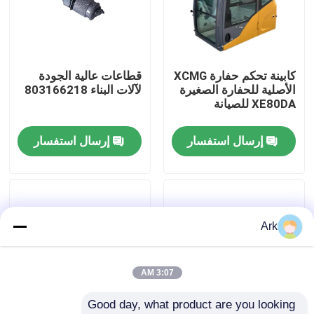
جولة في المعمل
كابينة تحكم حفارة XCMG
قطاعات عالية الجودة
ضبط الجودة
الأصلية للحفارة الصغيرة
لآلات البناء 803166218
XE80DA للصيانة
اتصل بنا
إرسال استفسار
إرسال استفسار
أخبار
طلب اقتباس
Ark
قطع غيار Liugong
3:07 AM
Good day, what product are you looking 
قطع غيار الكمون